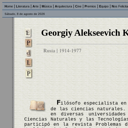
|
|
|
|
|
|
|
|
H
ome
L
iteratura
A
rte
M
úsica
A
rquitectura
C
ine
P
remios
E
quipo
N
os Felicit
Sábado, 8 de agosto de 2026
Georgiy Alekseevich 
Rusia | 1914-1977
F
ilósofo especialista en
de las ciencias naturales.
en diversas universidade
Ciencias Naturales y las Tecnología
participó en la revista Problemas 