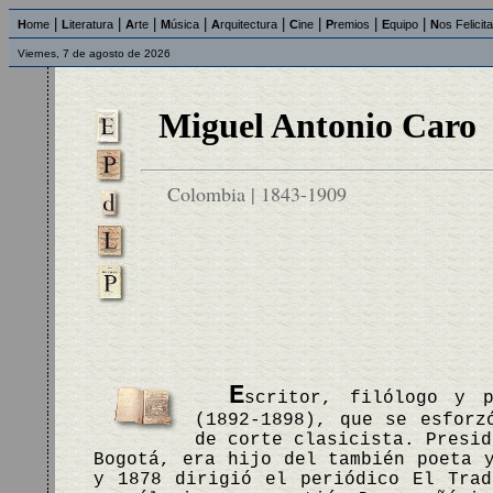
|
|
|
|
|
|
|
|
H
ome
L
iteratura
A
rte
M
úsica
A
rquitectura
C
ine
P
remios
E
quipo
N
os Felicit
Viernes, 7 de agosto de 2026
Miguel Antonio Caro
Colombia | 1843-1909
E
scritor, filólogo y p
(1892-1898), que se esforz
de corte clasicista. Presid
Bogotá, era hijo del también poeta 
y 1878 dirigió el periódico El Trad