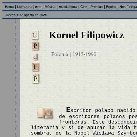
|
|
|
|
|
|
|
|
H
ome
L
iteratura
A
rte
M
úsica
A
rquitectura
C
ine
P
remios
E
quipo
N
os Felicit
Jueves, 6 de agosto de 2026
Kornel Filipowicz
Polonia | 1913-1990
E
scritor polaco nacido
de escritores polacos po
fronteras. Este desconoci
literaria y sí de apurar la vida h
sombra, de la Nobel Wisława Szymbo