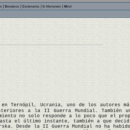
|
|
|
|
an
D
onativos
C
entenarios
I
n Memoriam
M
óvil
 en Ternópil, Ucrania, uno de los autores má
steriores a la II Guerra Mundial. También u
miento no solo responde a lo poco que el pro
asta el último instante, también a que decid
rska. Desde la II Guerra Mundial no ha habid