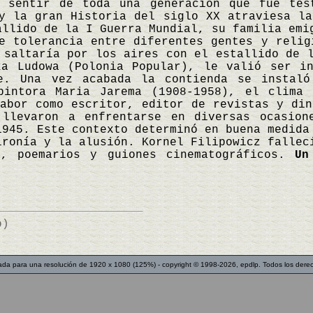
l sentir de toda una generación que fue tes
y la gran Historia del siglo XX atraviesa la
allido de la I Guerra Mundial, su familia emi
e tolerancia entre diferentes gentes y relig
 saltaría por los aires con el estallido de 
ka Ludowa (Polonia Popular), le valió ser i
te. Una vez acabada la contienda se instal
pintora Maria Jarema (1908-1958), el clima 
abor como escritor, editor de revistas y din
 llevaron a enfrentarse en diversas ocasion
1945. Este contexto determinó en buena medida
ironía y la alusión. Kornel Filipowicz fallec
a, poemarios y guiones cinematográficos.
Un
o)
ada para una resolución de 1920 x 1080 (125%) - copyright © 1998-2026, epdlp. Todos los dere