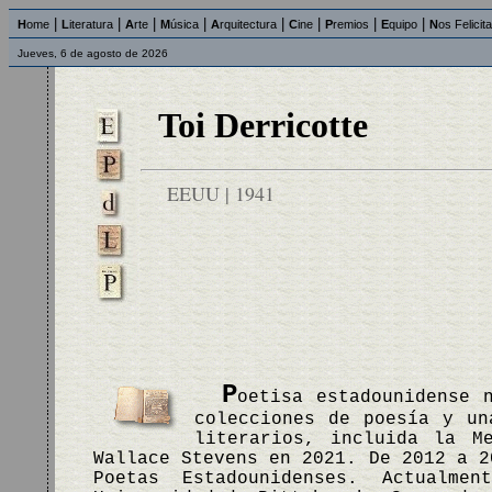
|
|
|
|
|
|
|
|
H
ome
L
iteratura
A
rte
M
úsica
A
rquitectura
C
ine
P
remios
E
quipo
N
os Felicit
Jueves, 6 de agosto de 2026
Toi Derricotte
EEUU | 1941
P
oetisa estadounidense 
colecciones de poesía y un
literarios, incluida la M
Wallace Stevens en 2021. De 2012 a 2
Poetas Estadounidenses. Actualm