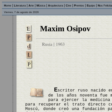
|
|
|
|
|
|
|
|
H
ome
L
iteratura
A
rte
M
úsica
A
rquitectura
C
ine
P
remios
E
quipo
N
os Felicit
Viernes, 7 de agosto de 2026
Maxim Osipov
Rusia | 1963
E
scritor ruso nacido e
de los años noventa fue 
para ejercer la medicina
para recuperar el trato directo c
Moscú, donde creó una fundación p