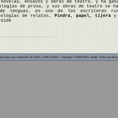
 novelas, ensayos y obras de teatro, y ha gan
ologías de prosa, y sus obras de teatro se h
de lenguas, es uno de los escritores rus
tologías de relatos,
Piedra, papel, tijera
roide
ada para una resolución de 1920 x 1080 (125%) - copyright © 1998-2026, epdlp. Todos los dere