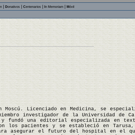
|
|
|
|
an
D
onativos
C
entenarios
I
n Memoriam
M
óvil
n Moscú. Licenciado en Medicina, se especial
miembro investigador de la Universidad de Ca
 y fundó una editorial especializada en tex
on los pacientes y se estableció en Tarusa,
ara asegurar el futuro del hospital en el q