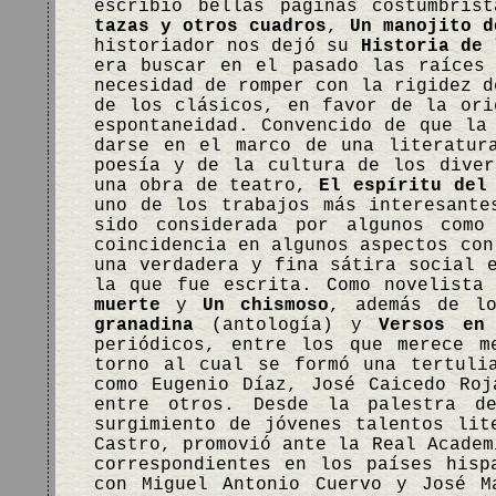
escribió bellas páginas costumbri
tazas y otros cuadros
,
Un manojito d
historiador nos dejó su
Historia de 
era buscar en el pasado las raíces
necesidad de romper con la rigidez d
de los clásicos, en favor de la ori
espontaneidad. Convencido de que la
darse en el marco de una literatur
poesía y de la cultura de los diver
una obra de teatro,
El espíritu del
uno de los trabajos más interesante
sido considerada por algunos com
coincidencia en algunos aspectos con
una verdadera y fina sátira social 
la que fue escrita. Como novelista
muerte
y
Un chismoso
, además de l
granadina
(antología) y
Versos en
periódicos, entre los que merece m
torno al cual se formó una tertuli
como Eugenio Díaz, José Caicedo Roj
entre otros. Desde la palestra d
surgimiento de jóvenes talentos lit
Castro, promovió ante la Real Academ
correspondientes en los países hisp
con Miguel Antonio Cuervo y José M