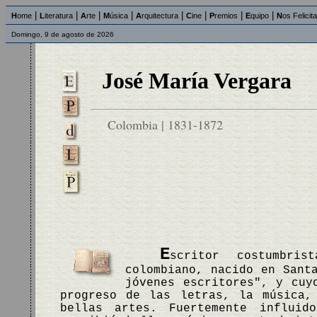
|
|
|
|
|
|
|
|
H
ome
L
iteratura
A
rte
M
úsica
A
rquitectura
C
ine
P
remios
E
quipo
N
os Felicit
Domingo, 9 de agosto de 2026
José María Vergara
Colombia | 1831-1872
E
scritor costumbris
colombiano, nacido en Sant
jóvenes escritores", y cuy
progreso de las letras, la música,
bellas artes. Fuertemente influid