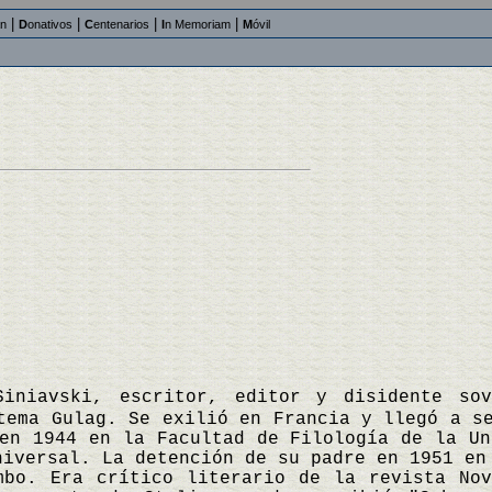
|
|
|
|
an
D
onativos
C
entenarios
I
n Memoriam
M
óvil
Siniavski, escritor, editor y disidente so
tema Gulag. Se exilió en Francia y llegó a s
en 1944 en la Facultad de Filología de la Un
niversal. La detención de su padre en 1951 en
mbo. Era crítico literario de la revista No