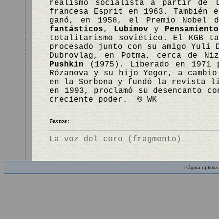
realismo socialista a partir de 
francesa Esprit en 1963. También e
ganó, en 1958, el Premio Nobel 
fantásticos
,
Lubímov
y
Pensamiento
totalitarismo soviético. El KGB t
procesado junto con su amigo Yuli 
Dubrovlag, en Potma, cerca de Ni
Pushkin
(1975). Liberado en 1971 p
Rózanova y su hijo Yegor, a cambio
en la Sorbona y fundó la revista l
en 1993, proclamó su desencanto co
creciente poder. © WK
Textos:
La voz del coro (fragmento)
Página optimiz