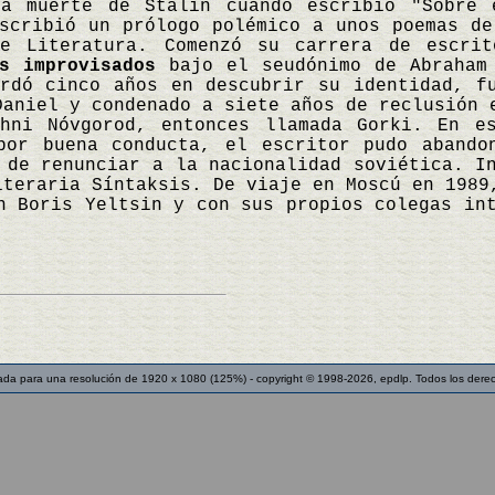
la muerte de Stalin cuando escribió "Sobre 
scribió un prólogo polémico a unos poemas de
de Literatura. Comenzó su carrera de escri
s improvisados
bajo el seudónimo de Abraham 
ardó cinco años en descubrir su identidad, f
Daniel y condenado a siete años de reclusión 
zhni Nóvgorod, entonces llamada Gorki. En e
or buena conducta, el escritor pudo abando
 de renunciar a la nacionalidad soviética. I
iteraria Síntaksis. De viaje en Moscú en 1989
n Boris Yeltsin y con sus propios colegas in
ada para una resolución de 1920 x 1080 (125%) - copyright © 1998-2026, epdlp. Todos los dere