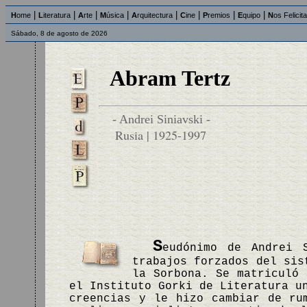
|
|
|
|
|
|
|
|
H
ome
L
iteratura
A
rte
M
úsica
A
rquitectura
C
ine
P
remios
E
quipo
N
os Felicit
Sábado, 8 de agosto de 2026
Abram Tertz
- Andrei Siniavski -
Rusia | 1925-1997
S
eudónimo de Andrei 
trabajos forzados del sis
la Sorbona. Se matriculó 
el Instituto Gorki de Literatura u
creencias y le hizo cambiar de ru