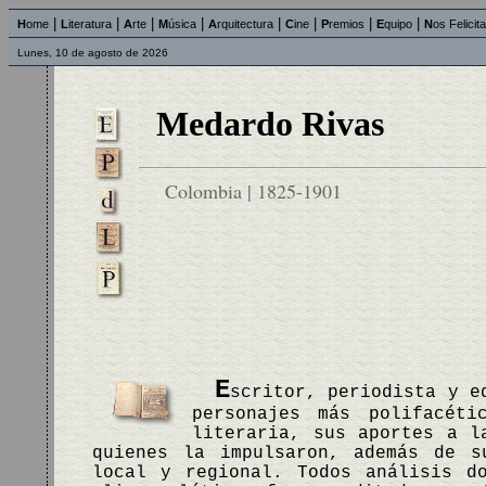
|
|
|
|
|
|
|
|
H
ome
L
iteratura
A
rte
M
úsica
A
rquitectura
C
ine
P
remios
E
quipo
N
os Felicit
Lunes, 10 de agosto de 2026
Medardo Rivas
Colombia | 1825-1901
E
scritor, periodista y e
personajes más polifacét
literaria, sus aportes a l
quienes la impulsaron, además de s
local y regional. Todos análisis d