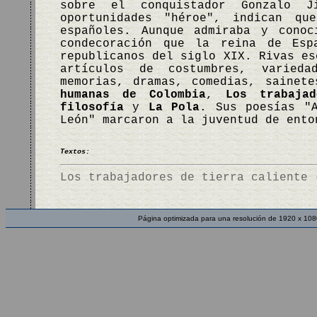
sobre el conquistador Gonzalo 
oportunidades "héroe", indican qu
españoles. Aunque admiraba y conoc
condecoración que la reina de Esp
republicanos del siglo XIX. Rivas es
artículos de costumbres, varieda
memorias, dramas, comedias, sainet
humanas de Colombia
,
Los trabaja
filosofía
y
La Pola
. Sus poesías "
León" marcaron a la juventud de ent
Textos:
Los trabajadores de tierra caliente 
Página optimizada para una resolución de 1920 x 108