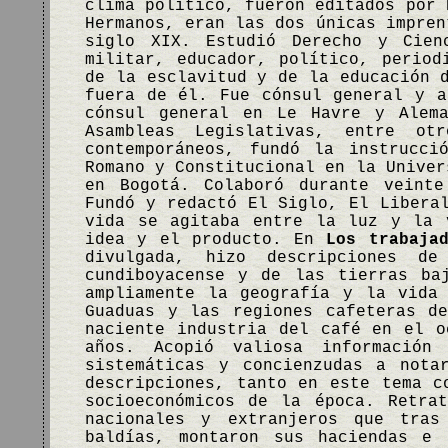
clima político, fueron editados por 
Hermanos, eran las dos únicas impren
siglo XIX. Estudió Derecho y Cien
militar, educador, político, period
de la esclavitud y de la educación 
fuera de él. Fue cónsul general y a
cónsul general en Le Havre y Alema
Asambleas Legislativas, entre o
contemporáneos, fundó la instrucci
Romano y Constitucional en la Univer
en Bogotá. Colaboró durante veinte
Fundó y redactó El Siglo, El Libera
vida se agitaba entre la luz y la 
idea y el producto. En
Los trabaja
divulgada, hizo descripciones d
cundiboyacense y de las tierras ba
ampliamente la geografía y la vida
Guaduas y las regiones cafeteras d
naciente industria del café en el o
años. Acopió valiosa información
sistemáticas y concienzudas a nota
descripciones, tanto en este tema c
socioeconómicos de la época. Retra
nacionales y extranjeros que tra
baldías, montaron sus haciendas e 