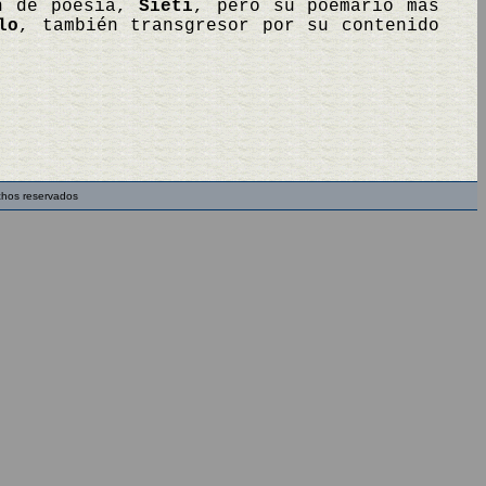
ón de poesía,
Sieti
, pero su poemario más
lo
, también transgresor por su contenido
chos reservados