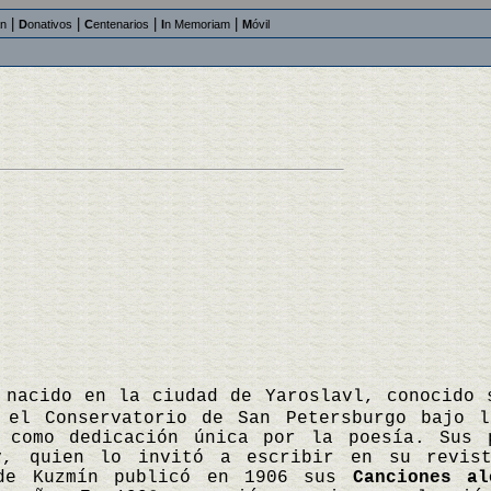
|
|
|
|
an
D
onativos
C
entenarios
I
n Memoriam
M
óvil
 nacido en la ciudad de Yaroslavl, conocido 
 el Conservatorio de San Petersburgo bajo l
 como dedicación única por la poesía. Sus 
v, quien lo invitó a escribir en su revist
nde Kuzmín publicó en 1906 sus
Canciones al