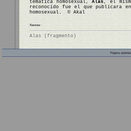
temática homosexual,
Alas
, el mis
reconocido fue el que publicara e
homosexual. © Akal
Textos:
Alas (fragmento)
Página optimiz