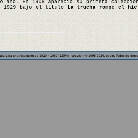
mo año. En 1908 apareció su primera colecci
n 1929 bajo el título
La trucha rompe el hie
ada para una resolución de 1920 x 1080 (125%) - copyright © 1998-2026, epdlp. Todos los dere