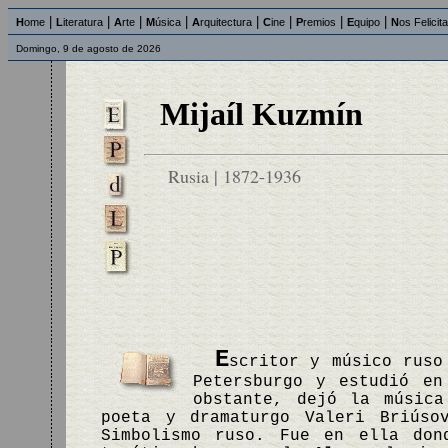
|
|
|
|
|
|
|
|
H
ome
L
iteratura
A
rte
M
úsica
A
rquitectura
C
ine
P
remios
E
quipo
N
os Felicit
Domingo, 9 de agosto de 2026
Mijaíl Kuzmín
Rusia | 1872-1936
E
scritor y músico ruso
Petersburgo y estudió en
obstante, dejó la música
poeta y dramaturgo Valeri Briúso
Simbolismo ruso. Fue en ella do