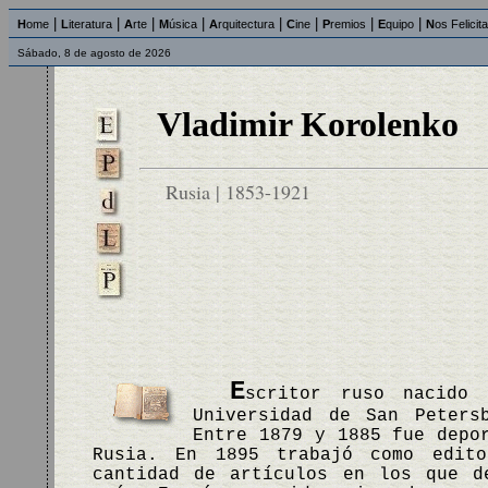
|
|
|
|
|
|
|
|
H
ome
L
iteratura
A
rte
M
úsica
A
rquitectura
C
ine
P
remios
E
quipo
N
os Felicit
Sábado, 8 de agosto de 2026
Vladimir Korolenko
Rusia | 1853-1921
E
scritor ruso nacido 
Universidad de San Peters
Entre 1879 y 1885 fue depo
Rusia. En 1895 trabajó como edit
cantidad de artículos en los que d