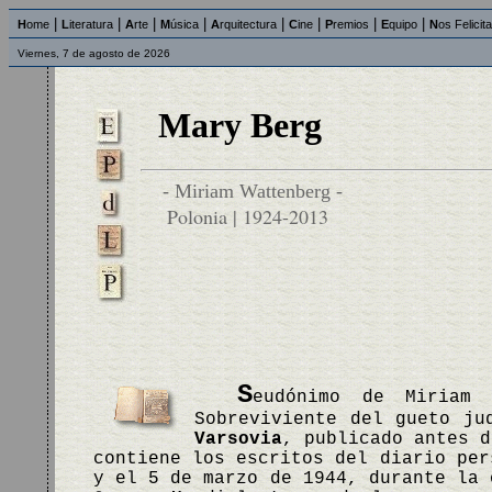
|
|
|
|
|
|
|
|
H
ome
L
iteratura
A
rte
M
úsica
A
rquitectura
C
ine
P
remios
E
quipo
N
os Felicit
Viernes, 7 de agosto de 2026
Mary Berg
- Miriam Wattenberg -
Polonia | 1924-2013
S
eudónimo de Miriam 
Sobreviviente del gueto j
Varsovia
, publicado antes d
contiene los escritos del diario per
y el 5 de marzo de 1944, durante la 