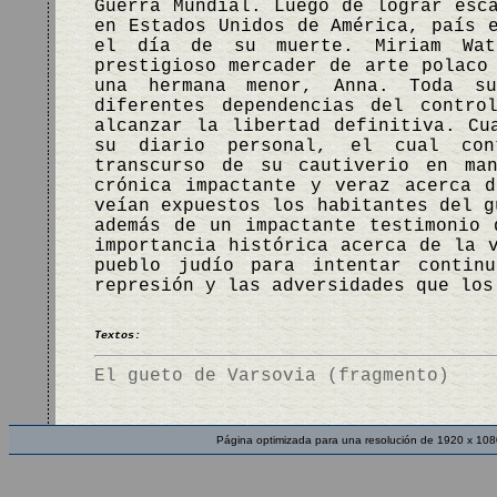
Guerra Mundial. Luego de lograr esc
en Estados Unidos de América, país 
el día de su muerte. Miriam Wat
prestigioso mercader de arte polaco
una hermana menor, Anna. Toda s
diferentes dependencias del contro
alcanzar la libertad definitiva. Cu
su diario personal, el cual cont
transcurso de su cautiverio en ma
crónica impactante y veraz acerca 
veían expuestos los habitantes del g
además de un impactante testimonio 
importancia histórica acerca de la 
pueblo judío para intentar contin
represión y las adversidades que lo
Textos:
El gueto de Varsovia (fragmento)
Página optimizada para una resolución de 1920 x 108