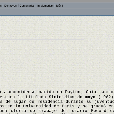
|
|
|
|
an
D
onativos
C
entenarios
I
n Memoriam
M
óvil
estadounidense nacido en Dayton, Ohio, auto
destaca la titulada
Siete días de mayo
(1962),
es de lugar de residencia durante su juventu
os en la Universidad de París y se graduó en
una oferta de trabajo del diario Record de