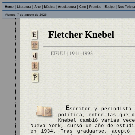
|
|
|
|
|
|
|
|
H
ome
L
iteratura
A
rte
M
úsica
A
rquitectura
C
ine
P
remios
E
quipo
N
os Felicit
Viernes, 7 de agosto de 2026
Fletcher Knebel
EEUU | 1911-1993
E
scritor y periodista 
política, entre las que 
Knebel cambió varias vec
Nueva York, cursó un año de estudi
en 1934. Tras graduarse, aceptó 