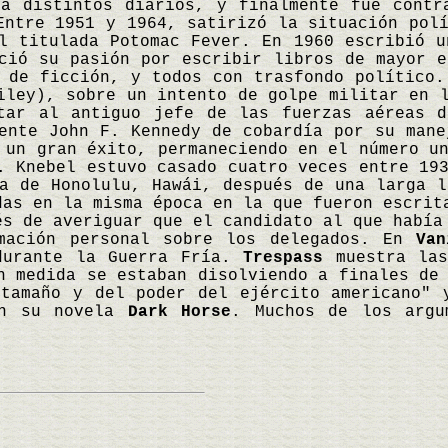
ra distintos diarios, y finalmente fue contr
Entre 1951 y 1964, satirizó la situación pol
l titulada Potomac Fever. En 1960 escribió u
ció su pasión por escribir libros de mayor e
s de ficción, y todos con trasfondo político
ley), sobre un intento de golpe militar en l
tar al antiguo jefe de las fuerzas aéreas d
ente John F. Kennedy de cobardía por su mane
 un gran éxito, permaneciendo en el número u
. Knebel estuvo casado cuatro veces entre 19
a de Honolulu, Hawái, después de una larga l
das en la misma época en la que fueron escrit
s de averiguar que el candidato al que había
rmación personal sobre los delegados. En
Van
 durante la Guerra Fría.
Trespass
muestra las
n medida se estaban disolviendo a finales de
 tamaño y del poder del ejército americano" 
en su novela
Dark Horse
. Muchos de los argu