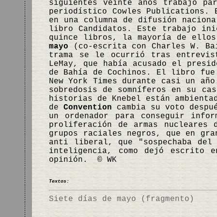
siguientes veinte años trabajó pa
periodístico Cowles Publications. 
en una columna de difusión naciona
libro Candidatos. Este trabajo ini
quince libros, la mayoría de ello
mayo
(co-escrita con Charles W. Bai
trama se le ocurrió tras entrevis
LeMay, que había acusado el presid
de Bahía de Cochinos. El libro fue
New York Times durante casi un año
sobredosis de somníferos en su cas
historias de Knebel están ambienta
de
Convention
cambia su voto despué
un ordenador para conseguir info
proliferación de armas nucleares
grupos raciales negros, que en gra
anti liberal, que "sospechaba del
inteligencia, como dejó escrito 
opinión. © WK
Textos:
Siete días de mayo (fragmento)