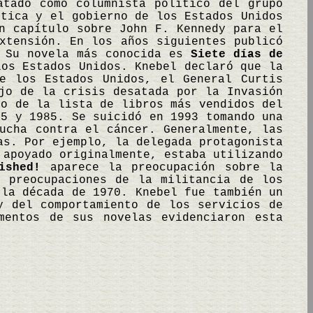
atado como columnista político del grupo
ítica y el gobierno de los Estados Unidos
n capítulo sobre John F. Kennedy para el
xtensión. En los años siguientes publicó
. Su novela más conocida es
Siete días de
os Estados Unidos. Knebel declaró que la
e los Estados Unidos, el General Curtis
jo de la crisis desatada por la Invasión
no de la lista de libros más vendidos del
35 y 1985. Se suicidó en 1993 tomando una
ucha contra el cáncer. Generalmente, las
as. Por ejemplo, la delegada protagonista
 apoyado originalmente, estaba utilizando
ished!
aparece la preocupación sobre la
 preocupaciones de la militancia de los
 la década de 1970. Knebel fue también un
y del comportamiento de los servicios de
mentos de sus novelas evidenciaron esta