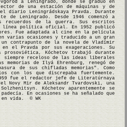
óvgorod a Leningrado, donde se graduó en
rector de una estación de máquinas y de
el diario Leningrádskaya Pravda. Durante
nte de Leningrado. Desde 1946 comenzó a
s recuerdos de la guerra. Sus escritos
 línea política oficial. En 1952 publicó
ores. Fue adaptada al cine en la película
en varias ocasiones y traducido a un gran
 un contrapunto de la novela de Vladímir
 en el Pravda por sus exageraciones. Su
a prosoviética, Kóchetov trabajó durante
, siempre receloso de las ideas liberales
as memorias de Ilyá Ehrenburg, renegó de
basura de sus chifladas memorias". Como
los con los que discrepaba fuertemente.
959 fue el redactor jefe de Literatúrnaya
del Novy Mir de Aleksandr Tvardovski, una
Solzhenitsyn. Kóchetov aparentemente se
 padecía. En ocasiones se ha señalado que
s en vida. © WK