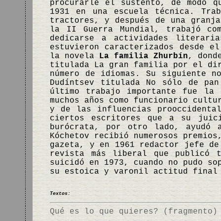
procurarle el sustento, de modo q
1931 en una escuela técnica. Tra
tractores, y después de una granja
la II Guerra Mundial, trabajó co
dedicarse a actividades literar
estuvieron caracterizados desde el
la novela
La familia Zhurbín
, dond
titulada La gran familia por el di
número de idiomas. Su siguiente n
Dudíntsev titulada No sólo de pan
último trabajo importante fue la
muchos años como funcionario cultu
y de las influencias prooccidenta
ciertos escritores que a su juic
burócrata, por otro lado, ayudó 
Kóchetov recibió numerosos premios
gazeta, y en 1961 redactor jefe de
revista más liberal que publicó t
suicidó en 1973, cuando no pudo so
su estoica y varonil actitud final
Textos:
Qué es lo que quieres? (fragmento)