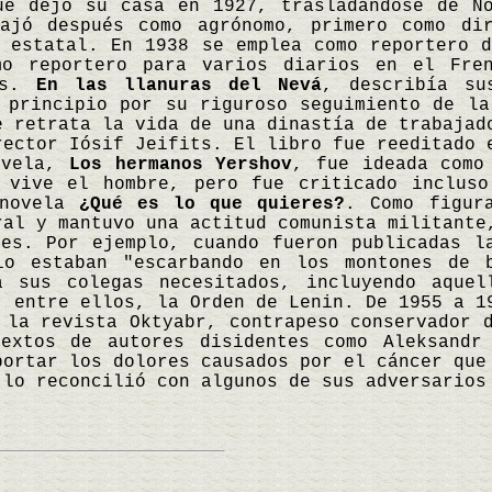
ue dejó su casa en 1927, trasladándose de N
bajó después como agrónomo, primero como di
 estatal. En 1938 se emplea como reportero d
mo reportero para varios diarios en el Fre
ias.
En las llanuras del Nevá
, describía su
 principio por su riguroso seguimiento de la
e retrata la vida de una dinastía de trabajad
rector Iósif Jeifits. El libro fue reeditado 
ovela,
Los hermanos Yershov
, fue ideada como
 vive el hombre, pero fue criticado incluso
 novela
¿Qué es lo que quieres?
. Como figur
ral y mantuvo una actitud comunista militante
les. Por ejemplo, cuando fueron publicadas l
io estaban "escarbando en los montones de 
a sus colegas necesitados, incluyendo aquel
, entre ellos, la Orden de Lenin. De 1955 a 1
 la revista Oktyabr, contrapeso conservador 
extos de autores disidentes como Aleksandr 
portar los dolores causados por el cáncer que
 lo reconcilió con algunos de sus adversario