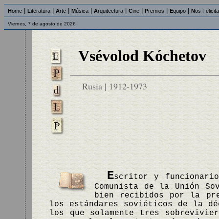
|
|
|
|
|
|
|
|
H
ome
L
iteratura
A
rte
M
úsica
A
rquitectura
C
ine
P
remios
E
quipo
N
os Felicit
Viernes, 7 de agosto de 2026
Vsévolod Kóchetov
Rusia | 1912-1973
E
scritor y funcionari
Comunista de la Unión So
bien recibidos por la pr
los estándares soviéticos de la dé
los que solamente tres sobrevivie