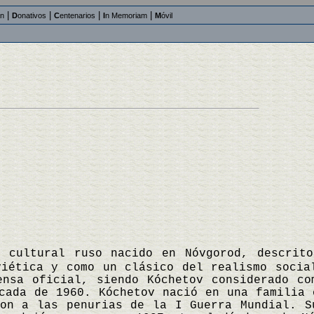
|
|
|
|
an
D
onativos
C
entenarios
I
n Memoriam
M
óvil
o cultural ruso nacido en Nóvgorod, descrit
viética y como un clásico del realismo socia
ensa oficial, siendo Kóchetov considerado co
cada de 1960. Kóchetov nació en una familia 
ron a las penurias de la I Guerra Mundial. S