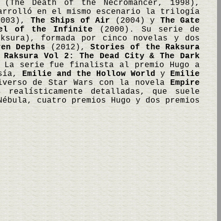
(The Death of the Necromancer, 1998),
arrolló en el mismo escenario la trilogía
003),
The Ships of Air
(2004) y
The Gate
el of the Infinite
(2000). Su serie de
ksura), formada por cinco novelas y dos
ren Depths
(2012),
Stories of the Raksura
 Raksura Vol 2: The Dead City & The Dark
La serie fue finalista al premio Hugo a
asía,
Emilie and the Hollow World
y
Emilie
niverso de Star Wars con la novela
Empire
 realísticamente detalladas, que suele
Nébula, cuatro premios Hugo y dos premios