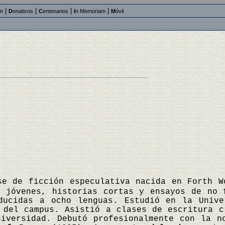
|
|
|
|
an
D
onativos
C
entenarios
I
n Memoriam
M
óvil
se de ficción especulativa nacida en Forth W
a jóvenes, historias cortas y ensayos de no 
ducidas a ocho lenguas. Estudió en la Unive
 del campus. Asistió a clases de escritura c
niversidad. Debutó profesionalmente con la 