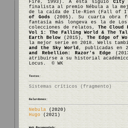
Fire, 1993). A esta siguió
City
finalista al premio Nébula a la me
de la caída de Ile-Rien (Fall of 
of Gods
(2005). Su cuarta obra f
fantasía más longeva es la de Los
colecciones de relatos,
The Cloud 
Vol 1: The Falling World & The Tal
Earth Below
(2015),
The Edge of Wo
la mejor serie en 2018. Wells tamb
and the Sky World
, publicadas en 
and Rebellion: Razor's Edge
(2013
atribuirse a su historial académic
Locus. © WK
Textos:
Sistemas críticos (fragmento)
Galardones:
Nebula
(2020)
Hugo
(2021)
Web Recomendada: