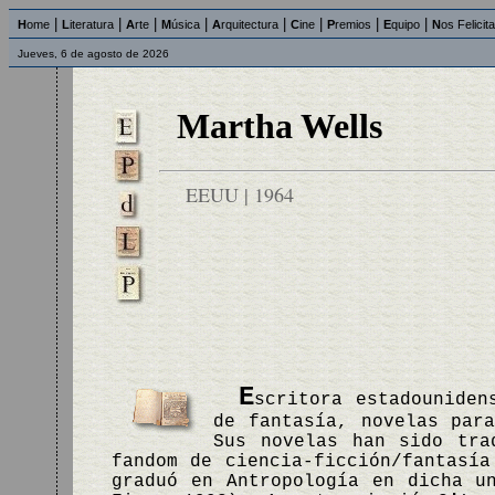
|
|
|
|
|
|
|
|
H
ome
L
iteratura
A
rte
M
úsica
A
rquitectura
C
ine
P
remios
E
quipo
N
os Felicit
Jueves, 6 de agosto de 2026
Martha Wells
EEUU | 1964
E
scritora estadouniden
de fantasía, novelas par
Sus novelas han sido tra
fandom de ciencia-ficción/fantasía
graduó en Antropología en dicha u