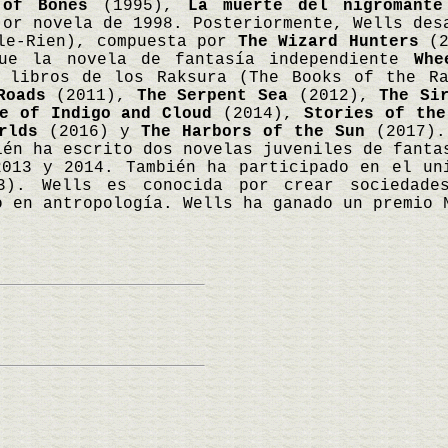
 of Bones
(1995),
La muerte del nigromante
jor novela de 1998. Posteriormente, Wells des
Ile-Rien), compuesta por
The Wizard Hunters
(2
ue la novela de fantasía independiente
Whe
 libros de los Raksura (The Books of the Ra
Roads
(2011),
The Serpent Sea
(2012),
The Si
e of Indigo and Cloud
(2014),
Stories of the
rlds
(2016) y
The Harbors of the Sun
(2017). 
ién ha escrito dos novelas juveniles de fant
2013 y 2014. También ha participado en el u
). Wells es conocida por crear sociedades
o en antropología. Wells ha ganado un premio 