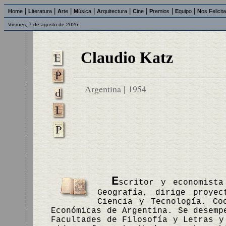
|
|
|
|
|
|
|
|
H
ome
L
iteratura
A
rte
M
úsica
A
rquitectura
C
ine
P
remios
E
quipo
N
os Felicit
Viernes, 7 de agosto de 2026
Claudio Katz
Argentina | 1954
E
scritor y economist
Geografía, dirige proye
Ciencia y Tecnología. Co
Económicas de Argentina. Se desemp
Facultades de Filosofía y Letras y