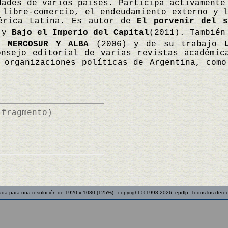
dades de varios países. Participa activamente
 libre-comercio, el endeudamiento externo y 
mérica Latina. Es autor de
El porvenir del s
 y
Bajo el Imperio del Capital
(2011). También
, MERCOSUR Y ALBA
(2006) y de su trabajo
nsejo editorial de varias revistas académic
 organizaciones políticas de Argentina, como
(fragmento)
ada para una resolución de 1920 x 1080 (125%) - copyright © 1998-2026, epdlp. Todos los dere