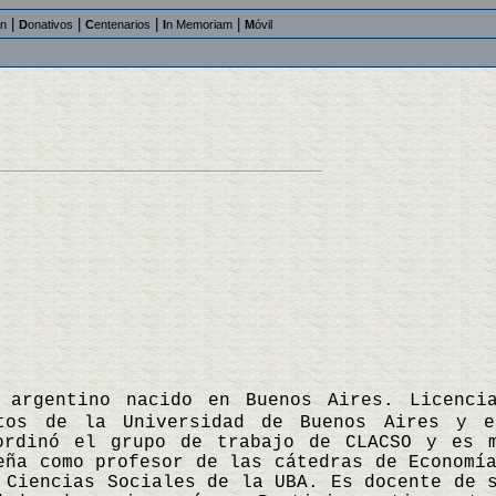
|
|
|
|
an
D
onativos
C
entenarios
I
n Memoriam
M
óvil
a argentino nacido en Buenos Aires. Licenc
ctos de la Universidad de Buenos Aires y e
ordinó el grupo de trabajo de CLACSO y es m
eña como profesor de las cátedras de Economí
 Ciencias Sociales de la UBA. Es docente de 