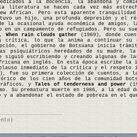
dedicados a la docencia, la abandona y comi
la literatura se hacen cada vez más estrec
ew African. Pero esta aparente tranquilidad
tuvo un hijo, una profunda depresión y el ré
de la ocasional ayuda económica de amigos, l
o en un campamento de refugiados. Pero su su
a,
When rain clouds gather
(1969), donde cuen
a crítica, lo que la anima a continuar su
pción, el gobierno de Botsuana inicia trámi
mas psiquiátricos heredados de su madre, l
e siguió escribiendo y creando algunas de la
fricana en inglés. En esta época escribe la 
plauso inmediato de la crítica y el respeto 
7), fue su primera colección de cuentos, a 
tórico de los cien años de la comunidad bo
gráficos, y
Tales of tenderness and power
(19
mo. Su prematura muerte en 1986, a la edad d
o y a abandonar el estado de pobreza en el q
ento)