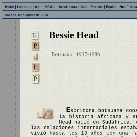
|
|
|
|
|
|
|
|
H
ome
L
iteratura
A
rte
M
úsica
A
rquitectura
C
ine
P
remios
E
quipo
N
os Felicit
Sábado, 8 de agosto de 2026
Bessie Head
Botsuana | 1937-1986
E
scritora botsuana con
la historia africana y s
Head nació en Sudáfrica, 
las relaciones interraciales estab
vivió hasta los 13 años con una f