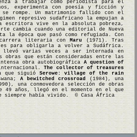
enza a trabajar como periodista para el
hos, experimenta con poesía y ficción y
 se rompe. Un matrimonio fallido con el
gimen represivo sudafricano la empujan a
a escritora vive en la absoluta pobreza,
erte cambia cuando una editorial de Nueva
ta la época que pasó como refugiada. Con
 carrera literaria con
Maru
(1971). Tras
tes para obligarla a volver a Sudáfrica.
a llevó varias veces a ser internada en
s obras que están consideradas entre las
intensa obra autobiográfica
A question of
internacional.
The collector of treasures
la que siguió
Serowe: village of the rain
tswana;
A bewitched crossroad
(1984), una
90), una conmovedora selección de obras
e 49 años, llegó en el momento en el que
ue siempre había vivido. © Casa África