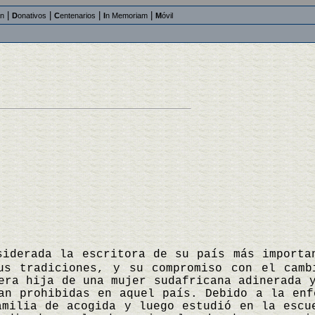
|
|
|
|
an
D
onativos
C
entenarios
I
n Memoriam
M
óvil
siderada la escritora de su país más importa
us tradiciones, y su compromiso con el camb
era hija de una mujer sudafricana adinerada 
an prohibidas en aquel país. Debido a la enf
amilia de acogida y luego estudió en la escu