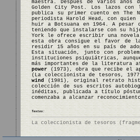
maestra. Después de varios años 
Golden City Post. Los lazos con 
publica su primer cuento en The N
periodista Harold Head, con quien 
huir a Botsuana en 1964. A pesar 
teniendo que instalarse con su hij
York le ofrece escribir una novel
esta obra consigue el favor de l
residir 15 años en su país de ado
Esta situación, junto con proble
instituciones psiquiátricas, aunqu
más importantes de la literatura a
power
(1973), obra que recibe el a
(La coleccionista de tesoros, 197
wind
(1981), original retrato his
colección de sus escritos autobio
inéditas, publicada a título póstu
comenzaba a alcanzar reconocimient
Textos:
La coleccionista de tesoros (fragm