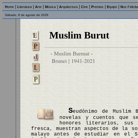
|
|
|
|
|
|
|
|
H
ome
L
iteratura
A
rte
M
úsica
A
rquitectura
C
ine
P
remios
E
quipo
N
os Felicit
Sábado, 8 de agosto de 2026
Muslim Burut
- Muslim Burmat -
Brunei | 1941-2021
S
eudónimo de Muslim 
novelas y cuentos que s
honores literarios, sus 
fresca, muestran aspectos de la so
malayo antes de estudiar en el S