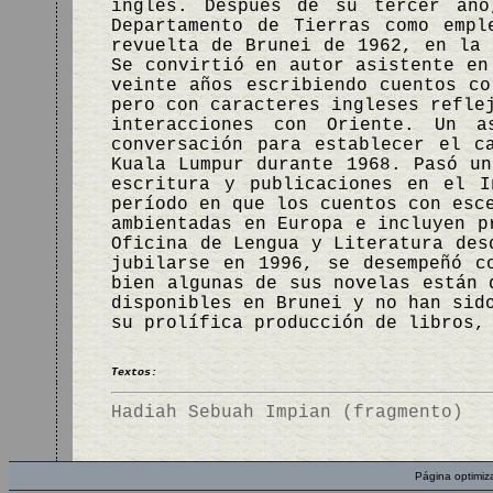
inglés. Después de su tercer año
Departamento de Tierras como empl
revuelta de Brunei de 1962, en la 
Se convirtió en autor asistente en
veinte años escribiendo cuentos co
pero con caracteres ingleses refle
interacciones con Oriente. Un a
conversación para establecer el c
Kuala Lumpur durante 1968. Pasó un
escritura y publicaciones en el I
período en que los cuentos con esc
ambientadas en Europa e incluyen p
Oficina de Lengua y Literatura des
jubilarse en 1996, se desempeñó c
bien algunas de sus novelas están 
disponibles en Brunei y no han sid
su prolífica producción de libros,
Textos:
Hadiah Sebuah Impian (fragmento)
Página optimiz