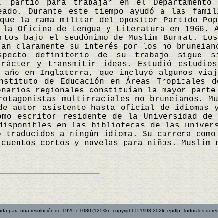
, partió para trabajar en el Departamento
eado. Durante este tiempo ayudó a las famil
que la rama militar del opositor Partido Pop
 la Oficina de Lengua y Literatura en 1966. 
rtos bajo el seudónimo de Muslim Burmat. Los
jan claramente su interés por los no bruneian
specto definitorio de su trabajo sigue s
arácter y transmitir ideas. Estudió estudio
 año en Inglaterra, que incluyó algunos viaj
nstituto de Educación en Áreas Tropicales d
enarios regionales constituían la mayor parte
rotagonistas multirraciales no bruneianos. M
de autor asistente hasta oficial de idiomas 
omo escritor residente de la Universidad de
disponibles en las bibliotecas de las univer
o traducidos a ningún idioma. Su carrera como
 cuentos cortos y novelas para niños. Muslim 
ada para una resolución de 1920 x 1080 (125%) - copyright © 1998-2026, epdlp. Todos los dere