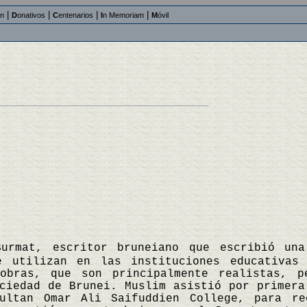
|
|
|
|
an
D
onativos
C
entenarios
I
n Memoriam
M
óvil
Burmat, escritor bruneiano que escribió un
e utilizan en las instituciones educativas
obras, que son principalmente realistas, p
ciedad de Brunei. Muslim asistió por primera
ultan Omar Ali Saifuddien College, para re