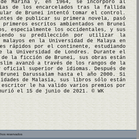
 de Marina y, en 1964, se incorporó al
ias de los encarcelados tras la fallida
ular de Brunei intentó tomar el control.
Antes de publicar su primera novela, pasó
 primeros escritos ambientados en Brunei
os, especialmente los occidentales, y sus
iendo su predilección por utilizar la
s malayos en la Universidad de Malaya en
es rápidos por el continente, estudiando
e la Universidad de Londres. Durante el
 de la ficción de Brunei, sus obras están
uslim avanzó a través de los rangos de la
y oficial superior de idiomas. Después de
 Brunei Darussalam hasta el año 2000. Si
sidades de Malasia, sus libros sólo están
 escritor le ha valido varios premios por
murió el 15 de junio de 2021. © WK
chos reservados