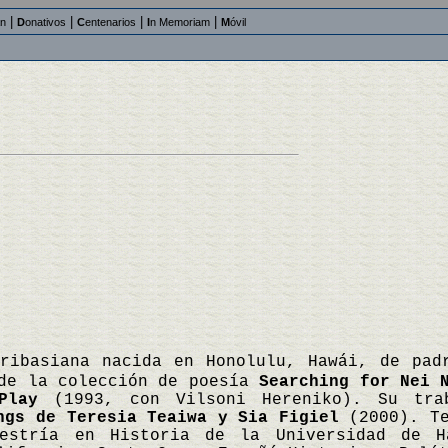
|
|
|
|
an
D
onativos
C
entenarios
I
n Memoriam
M
óvil
ribasiana nacida en Honolulu, Hawái, de pad
 de la colección de poesía
Searching for Nei 
Play
(1993, con Vilsoni Hereniko). Su trab
ngs de Teresia Teaiwa y Sia Figiel
(2000). Te
aestría en Historia de la Universidad de 