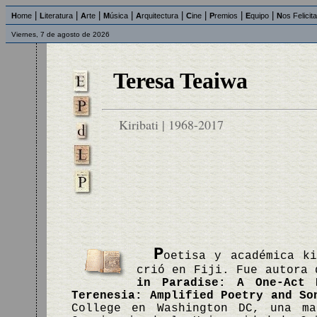
|
|
|
|
|
|
|
|
H
ome
L
iteratura
A
rte
M
úsica
A
rquitectura
C
ine
P
remios
E
quipo
N
os Felicit
Viernes, 7 de agosto de 2026
Teresa Teaiwa
Kiribati | 1968-2017
P
oetisa y académica ki
crió en Fiji. Fue autora
in Paradise: A One-Act 
Terenesia: Amplified Poetry and So
College en Washington DC, una m