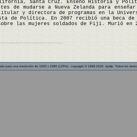
lifornia, Santa Cruz. Enseñó Historia y Polí
ntes de mudarse a Nueva Zelanda para enseñar
titular y directora de programas en la Univer
sta de Política. En 2007 recibió una beca de
sobre las mujeres soldados de Fiji. Murió en
ada para una resolución de 1920 x 1080 (125%) - copyright © 1998-2026, epdlp. Todos los dere