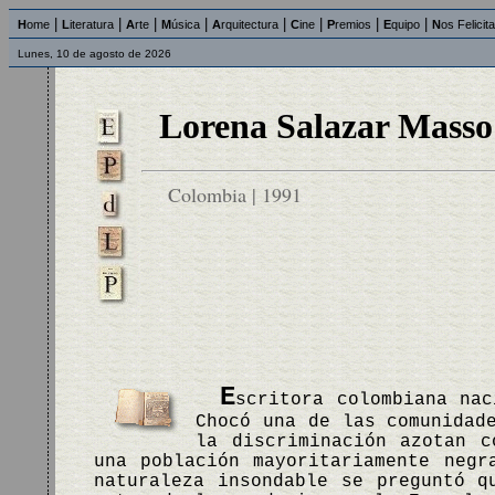
|
|
|
|
|
|
|
|
H
ome
L
iteratura
A
rte
M
úsica
A
rquitectura
C
ine
P
remios
E
quipo
N
os Felicit
Lunes, 10 de agosto de 2026
Lorena Salazar Masso
Colombia | 1991
E
scritora colombiana nac
Chocó una de las comunidad
la discriminación azotan c
una población mayoritariamente negr
naturaleza insondable se preguntó q