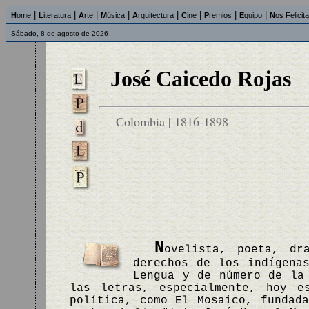
|
|
|
|
|
|
|
|
H
ome
L
iteratura
A
rte
M
úsica
A
rquitectura
C
ine
P
remios
E
quipo
N
os Felicit
Sábado, 8 de agosto de 2026
José Caicedo Rojas
Colombia | 1816-1898
N
ovelista, poeta, dr
derechos de los indígena
Lengua y de número de la
las letras, especialmente, hoy e
política, como El Mosaico, fundad