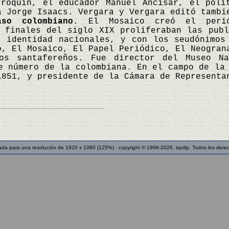
rroquín, el educador Manuel Ancisar, el polí
a Jorge Isaacs. Vergara y Vergara editó tambi
aso colombiano
. El Mosaico creó el perió
 finales del siglo XIX proliferaban las publ
a identidad nacionales, y con los seudónimos
o, El Mosaico, El Papel Periódico, El Neogran
os santafereños. Fue director del Museo Na
e número de la colombiana. En el campo de la
1851, y presidente de la Cámara de Represent
ada para una resolución de 1920 x 1080 (125%) - copyright © 1998-2026, epdlp. Todos los dere