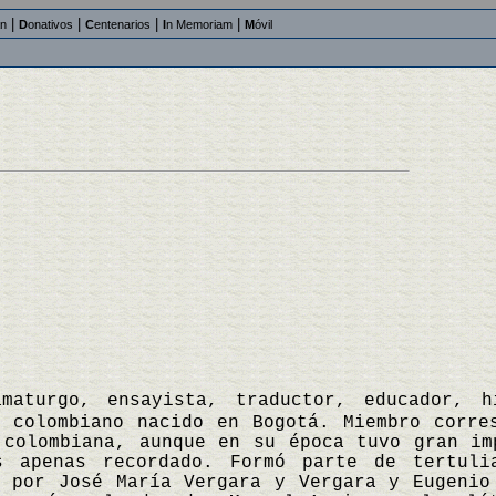
|
|
|
|
an
D
onativos
C
entenarios
I
n Memoriam
M
óvil
amaturgo, ensayista, traductor, educador, 
s colombiano nacido en Bogotá. Miembro corre
 colombiana, aunque en su época tuvo gran im
s apenas recordado. Formó parte de tertuli
a por José María Vergara y Vergara y Eugenio