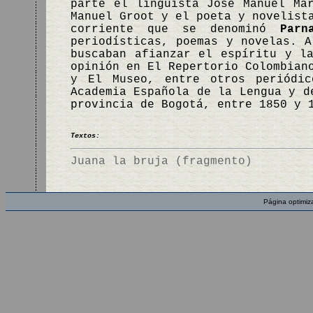
parte el lingüista José Manuel Ma
Manuel Groot y el poeta y novelist
corriente que se denominó
Parn
periodísticas, poemas y novelas. A
buscaban afianzar el espíritu y l
opinión en El Repertorio Colombian
y El Museo, entre otros periódic
Academia Española de la Lengua y d
provincia de Bogotá, entre 1850 y 
Textos:
Juana la bruja (fragmento)
Página optimiz