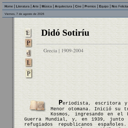
|
|
|
|
|
|
|
|
H
ome
L
iteratura
A
rte
M
úsica
A
rquitectura
C
ine
P
remios
E
quipo
N
os Felicit
Viernes, 7 de agosto de 2026
Didó Sotiríu
Grecia | 1909-2004
P
eriodista, escritora 
Menor otomana. Inició su t
Kosmos, ingresando en el 
Guerra Mundial, y, en 1939, junto 
refugiados republicanos españole