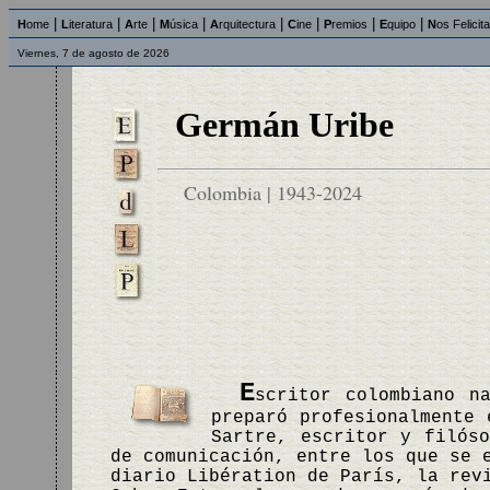
|
|
|
|
|
|
|
|
H
ome
L
iteratura
A
rte
M
úsica
A
rquitectura
C
ine
P
remios
E
quipo
N
os Felicit
Viernes, 7 de agosto de 2026
Germán Uribe
Colombia | 1943-2024
E
scritor colombiano n
preparó profesionalmente 
Sartre, escritor y filós
de comunicación, entre los que se 
diario Libération de París, la rev