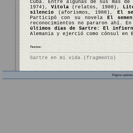
Cuba. Entre algunas de sus más de
1974),
Vitola
(relatos, 1980),
Lit
silencio
(aforismos, 1988),
El se
Participó con su novela
El semen
reconocimientos no pararon ahí. En
últimos días de Sartre: El infier
Alemania y ejerció como cónsul en 
Textos:
Sartre en mi vida (fragmento)
Página optimiz