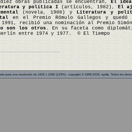
 diez obras publicadas se encuentran,
El idea
eratura y política I
(artículos, 1982),
El a
mental
(novela, 1988) y
Literatura y polí
tal
en el Premio Rómulo Gallegos y quedó e
 1991, recibió una nominación al Premio Simó
no son los otros
. En su faceta como diplomát
Berlín entre 1974 y 1977. © El Tiempo
ada para una resolución de 1920 x 1080 (125%) - copyright © 1998-2026, epdlp. Todos los dere