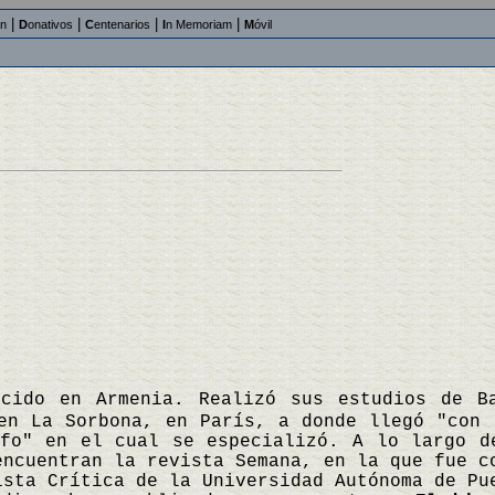
|
|
|
|
an
D
onativos
C
entenarios
I
n Memoriam
M
óvil
acido en Armenia. Realizó sus estudios de B
en La Sorbona, en París, a donde llegó "con 
ofo" en el cual se especializó. A lo largo d
encuentran la revista Semana, en la que fue c
ista Crítica de la Universidad Autónoma de Pu