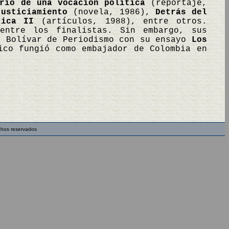
rio de una vocación política
(reportaje,
justiciamiento
(novela, 1986),
Detrás del
tica II
(artículos, 1988), entre otros.
ntre los finalistas. Sin embargo, sus
n Bolívar de Periodismo con su ensayo
Los
ico fungió como embajador de Colombia en
chos reservados