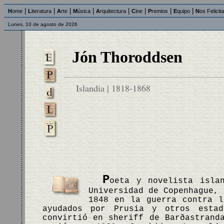
|
|
|
|
|
|
|
|
H
ome
L
iteratura
A
rte
M
úsica
A
rquitectura
C
ine
P
remios
E
quipo
N
os Felicit
Lunes, 10 de agosto de 2026
Jón Thoroddsen
Islandia | 1818-1868
P
oeta y novelista isla
Universidad de Copenhague, 
1848 en la guerra contra l
ayudados por Prusia y otros esta
convirtió en sheriff de Barðastrand