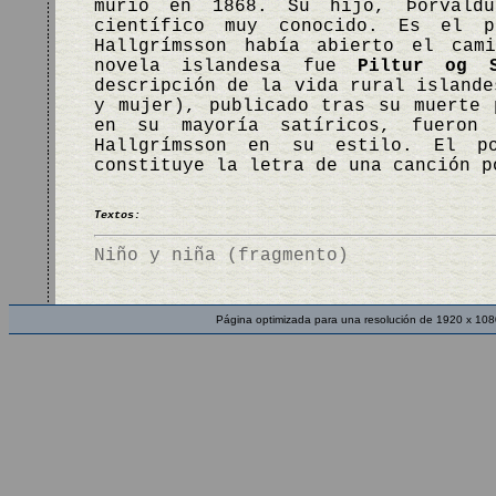
murió en 1868. Su hijo, Þorvaldu
científico muy conocido. Es el p
Hallgrímsson había abierto el cam
novela islandesa fue
Piltur og S
descripción de la vida rural island
y mujer), publicado tras su muerte 
en su mayoría satíricos, fueron
Hallgrímsson en su estilo. El p
constituye la letra de una canción 
Textos:
Niño y niña (fragmento)
Página optimizada para una resolución de 1920 x 108