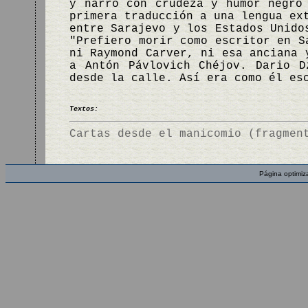
y narró con crudeza y humor negro
primera traducción a una lengua ex
entre Sarajevo y los Estados Unido
"Prefiero morir como escritor en S
ni Raymond Carver, ni esa anciana 
a Antón Pávlovich Chéjov. Dario D
desde la calle. Así era como él es
Textos:
Cartas desde el manicomio (fragmen
Página optimiz