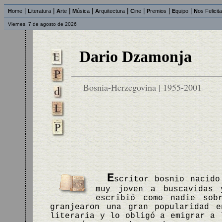
|
|
|
|
|
|
|
|
H
ome
L
iteratura
A
rte
M
úsica
A
rquitectura
C
ine
P
remios
E
quipo
N
os Felicit
Viernes, 7 de agosto de 2026
Dario Dzamonja
Bosnia-Herzegovina | 1955-2001
E
scritor bosnio nacido
muy joven a buscavidas 
escribió como nadie sob
granjearon una gran popularidad 
literaria y lo obligó a emigrar a 