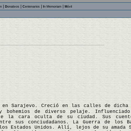
|
|
|
|
an
D
onativos
C
entenarios
I
n Memoriam
M
óvil
 en Sarajevo. Creció en las calles de dicha
y bohemios de diverso pelaje. Influenciado
re la cara oculta de su ciudad. Sus cuent
entre sus conciudadanos. La Guerra de los B
los Estados Unidos. Allí, lejos de su amada 