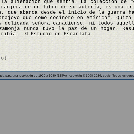
 la alienación que sentía. La colección de 
tranjera de un libro de su autoría, es una cr
s, que abarca desde el inicio de la guerra h
arajevo que como cocinero en América". Quizá
y delicada señora canadiense, ni todos aquel
zamonja nunca tuvo la paz de un hogar. Resu
cribía. © Estudio en Escarlata
to)
ada para una resolución de 1920 x 1080 (125%) - copyright © 1998-2026, epdlp. Todos los dere