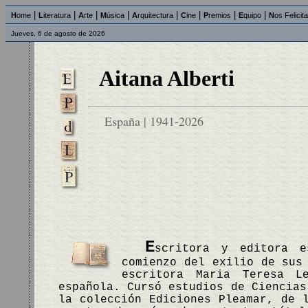
|
|
|
|
|
|
|
|
H
ome
L
iteratura
A
rte
M
úsica
A
rquitectura
C
ine
P
remios
E
quipo
N
os Felicit
Jueves, 6 de agosto de 2026
Aitana Alberti
España | 1941-2026
E
scritora y editora e
comienzo del exilio de sus
escritora Maria Teresa L
española. Cursó estudios de Ciencias
la colección Ediciones Pleamar, de 