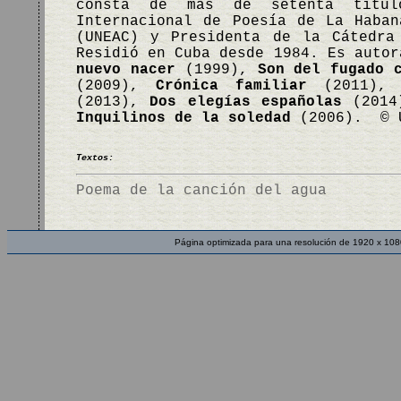
consta de más de setenta títul
Internacional de Poesía de La Haba
(UNEAC) y Presidenta de la Cátedra
Residió en Cuba desde 1984. Es auto
nuevo nacer
(1999),
Son del fugado 
(2009),
Crónica familiar
(2011)
(2013),
Dos elegías españolas
(201
Inquilinos de la soledad
(2006). © U
Textos:
Poema de la canción del agua
Página optimizada para una resolución de 1920 x 108