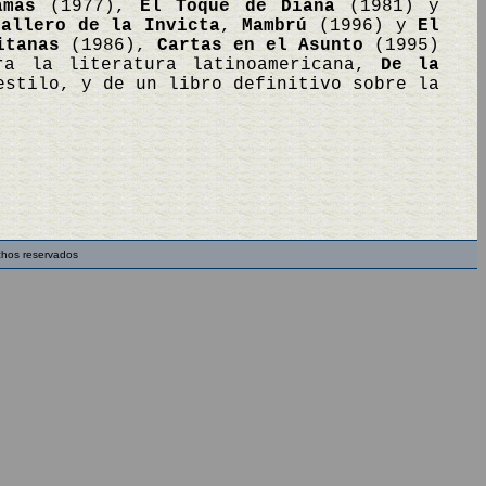
amas
(1977),
El Toque de Diana
(1981) y
ballero de la Invicta
,
Mambrú
(1996) y
El
itanas
(1986),
Cartas en el Asunto
(1995)
ra la literatura latinoamericana,
De la
estilo, y de un libro definitivo sobre la
chos reservados