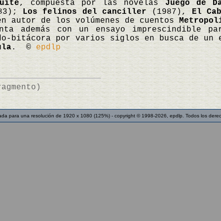
uite
, compuesta por las novelas
Juego de D
83);
Los felinos del canciller
(1987),
El Ca
én autor de los volúmenes de cuentos
Metropol
nta además con un ensayo imprescindible pa
do-bitácora por varios siglos en busca de un 
ula
. ©
epdlp
ragmento)
ada para una resolución de 1920 x 1080 (125%) - copyright © 1998-2026, epdlp. Todos los dere