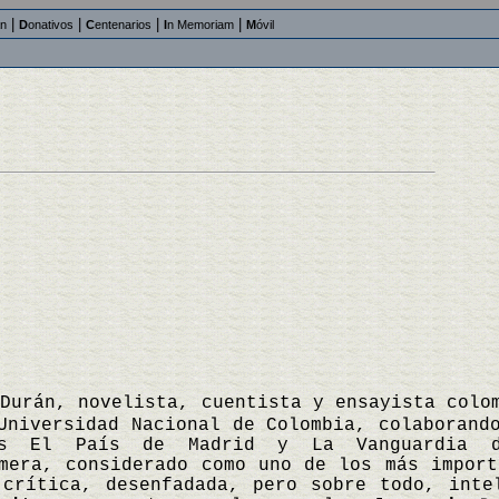
|
|
|
|
an
D
onativos
C
entenarios
I
n Memoriam
M
óvil
-Durán, novelista, cuentista y ensayista colo
Universidad Nacional de Colombia, colaborand
os El País de Madrid y La Vanguardia d
mera, considerado como uno de los más import
 crítica, desenfadada, pero sobre todo, inte