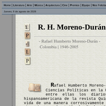
|
|
|
|
|
|
|
|
H
ome
L
iteratura
A
rte
M
úsica
A
rquitectura
C
ine
P
remios
E
quipo
N
os Felicit
Jueves, 6 de agosto de 2026
R. H. Moreno-Durán
- Rafael Humberto Moreno-Durán -
Colombia | 1946-2005
R
afael Humberto Moreno
Ciencias Políticas en la 
entre ellas los diari
hispanoamericana de la revista Qui
vida de una manera corrosivamente