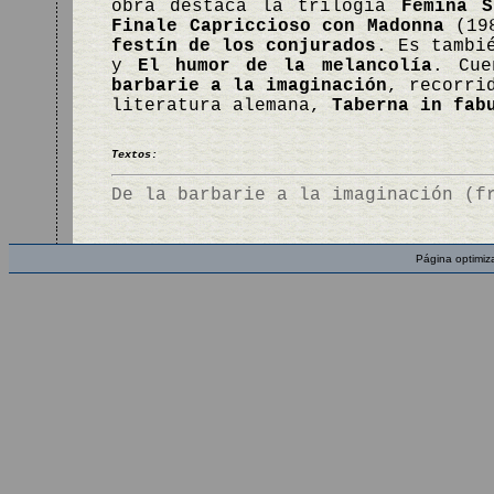
obra destaca la trilogía
Femina S
Finale Capriccioso con Madonna
(19
festín de los conjurados
. Es tambi
y
El humor de la melancolía
. Cue
barbarie a la imaginación
, recorri
literatura alemana,
Taberna in fab
Textos:
De la barbarie a la imaginación (f
Página optimiz