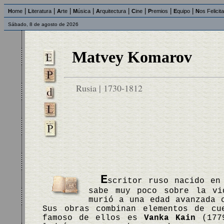
|
|
|
|
|
|
|
|
H
ome
L
iteratura
A
rte
M
úsica
A
rquitectura
C
ine
P
remios
E
quipo
N
os Felicit
Sábado, 8 de agosto de 2026
Matvey Komarov
Rusia | 1730-1812
E
scritor ruso nacido en
sabe muy poco sobre la vi
murió a una edad avanzada 
Sus obras combinan elementos de cu
famoso de ellos es
Vanka Kain
(1779