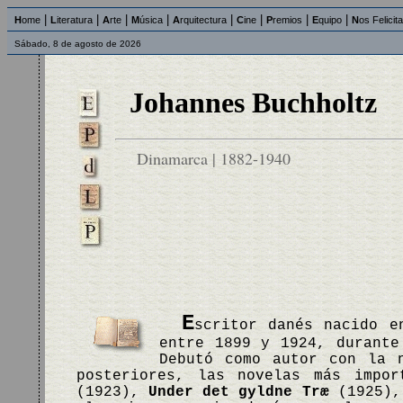
|
|
|
|
|
|
|
|
H
ome
L
iteratura
A
rte
M
úsica
A
rquitectura
C
ine
P
remios
E
quipo
N
os Felicit
Sábado, 8 de agosto de 2026
Johannes Buchholtz
Dinamarca | 1882-1940
E
scritor danés nacido e
entre 1899 y 1924, durante
Debutó como autor con la
posteriores, las novelas más impo
(1923),
Under det gyldne Træ
(1925)