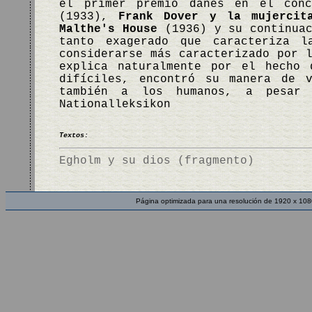
el primer premio danés en el con
(1933),
Frank Dover y la mujercit
Malthe's House
(1936) y su continua
tanto exagerado que caracteriza 
considerarse más caracterizado por 
explica naturalmente por el hecho 
difíciles, encontró su manera de 
también a los humanos, a pesar
Nationalleksikon
Textos:
Egholm y su dios (fragmento)
Página optimizada para una resolución de 1920 x 108