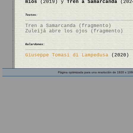
míos
(2019) y
Tren a Samarcanda
(202
Textos:
Tren a Samarcanda (fragmento)
Zuleijá abre los ojos (fragmento)
Galardones:
Giuseppe Tomasi di Lampedusa
(2020)
Página optimizada para una resolución de 1920 x 108