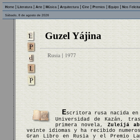
|
|
|
|
|
|
|
|
H
ome
L
iteratura
A
rte
M
úsica
A
rquitectura
C
ine
P
remios
E
quipo
N
os Felicit
Sábado, 8 de agosto de 2026
Guzel Yájina
Rusia | 1977
E
scritora rusa nacida en
Universidad de Kazán, tra
primera novela,
Zuleijá a
veinte idiomas y ha recibido numero
Gran Libro en Rusia y el Premio L