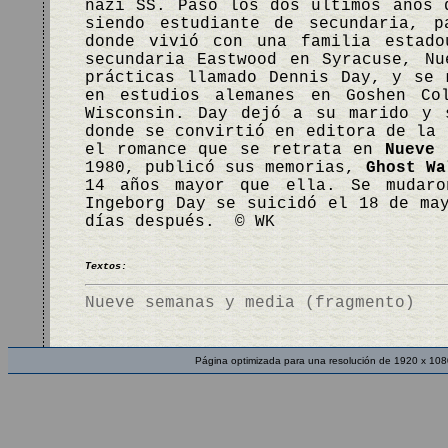
nazi SS. Pasó los dos últimos años 
siendo estudiante de secundaria, p
donde vivió con una familia estado
secundaria Eastwood en Syracuse, N
prácticas llamado Dennis Day, y se 
en estudios alemanes en Goshen Co
Wisconsin. Day dejó a su marido y 
donde se convirtió en editora de la 
el romance que se retrata en
Nueve 
1980, publicó sus memorias,
Ghost Wa
14 años mayor que ella. Se mudaro
Ingeborg Day se suicidó el 18 de ma
días después. © WK
Textos:
Nueve semanas y media (fragmento)
Página optimizada para una resolución de 1920 x 108