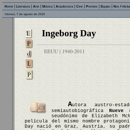
|
|
|
|
|
|
|
|
H
ome
L
iteratura
A
rte
M
úsica
A
rquitectura
C
ine
P
remios
E
quipo
N
os Felicit
Viernes, 7 de agosto de 2026
Ingeborg Day
EEUU | 1940-2011
A
utora austro-est
semiautobiográfica
Nueve 
seudónimo de Elizabeth M
película del mismo nombre protagon
Day nació en Graz, Austria, su pad