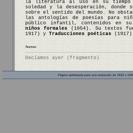
la literatura al uso en su tiempo
soledad y la desesperación, donde 
sobre el sentido del mundo. No obsta
las antologías de poesías para ni
público infantil, contenidos en s
niños formales
(1854). Su textos fu
1917) y
Traducciones poéticas
(1917)
Textos:
Decíamos ayer (fragmento)
Página optimizada para una resolución de 1920 x 108