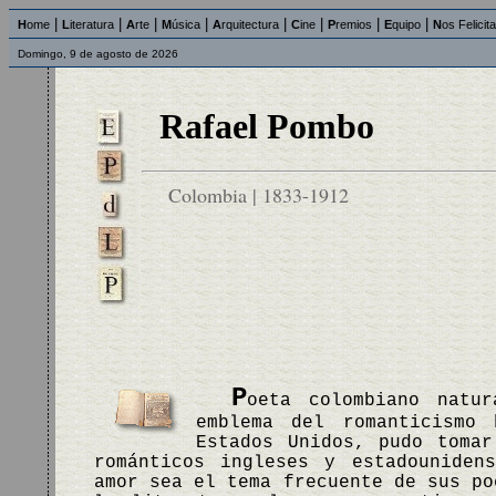
|
|
|
|
|
|
|
|
H
ome
L
iteratura
A
rte
M
úsica
A
rquitectura
C
ine
P
remios
E
quipo
N
os Felicit
Domingo, 9 de agosto de 2026
Rafael Pombo
Colombia | 1833-1912
P
oeta colombiano natu
emblema del romanticismo 
Estados Unidos, pudo tomar
románticos ingleses y estadouniden
amor sea el tema frecuente de sus po