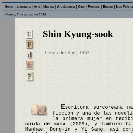
|
|
|
|
|
|
|
|
H
ome
L
iteratura
A
rte
M
úsica
A
rquitectura
C
ine
P
remios
E
quipo
N
os Felicit
Viernes, 7 de agosto de 2026
Shin Kyung-sook
Corea del Sur | 1963
E
scritora surcoreana n
ficción y una de las noveli
la primera mujer en recib
cuida de mamá
(2009), y también ha 
Manhae, Dong-in y Yi Sang, así co