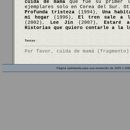
cuida de mamá
que fue su primer li
ejemplares solo en Corea del Sur. O
Profunda tristeza
(1994),
Una habit
mi hogar
(1996),
El tren sale a 
(2002),
Lee Jin
(2007),
Estaré a
Historias que quiero contarle a la l
Textos:
Por favor, cuida de mamá (fragmento)
Página optimizada para una resolución de 1920 x 108