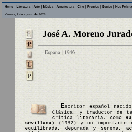
|
|
|
|
|
|
|
|
H
ome
L
iteratura
A
rte
M
úsica
A
rquitectura
C
ine
P
remios
E
quipo
N
os Felicit
Viernes, 7 de agosto de 2026
José A. Moreno Jurad
España | 1946
E
scritor español nacid
Clásica, y traductor de te
crítica literaria, como
Ru
sevillana)
(1982) y un importante 
equilibrada, depurada y serena, a