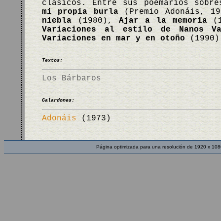
clásicos. Entre sus poemarios sobr
mi propia burla
(Premio Adonáis, 1
niebla
(1980),
Ajar a la memoria
(1
Variaciones al estilo de Nanos Va
Variaciones en mar y en otoño
(1990
Textos:
Los Bárbaros
Galardones:
Adonáis
(1973)
Página optimizada para una resolución de 1920 x 108