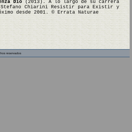
enza Dio
(2013). A lo largo de su carrera
 Stefano Chiarini Resistir para Existir y
óximo desde 2001. © Errata Naturae
chos reservados