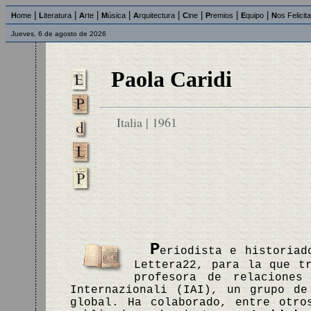
|
|
|
|
|
|
|
|
H
ome
L
iteratura
A
rte
M
úsica
A
rquitectura
C
ine
P
remios
E
quipo
N
os Felicit
Jueves, 6 de agosto de 2026
Paola Caridi
Italia | 1961
P
eriodista e historiad
Lettera22, para la que t
profesora de relaciones
Internazionali (IAI), un grupo de
global. Ha colaborado, entre otro