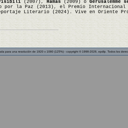
visibili
(2007),
Hamas
(2009) o
Gerusalemme s
o por la Paz (2013), el Premio Internacional
eportaje Literario (2024). Vive en Oriente Pr
ada para una resolución de 1920 x 1080 (125%) - copyright © 1998-2026, epdlp. Todos los dere