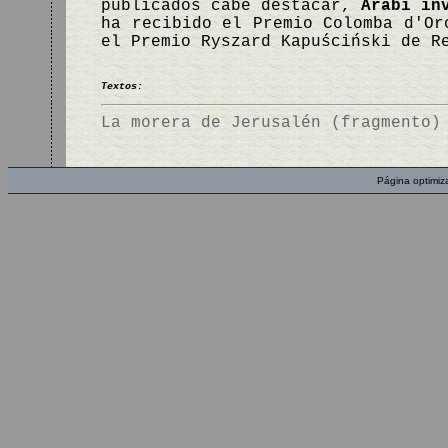
publicados cabe destacar,
Arabi in
ha recibido el Premio Colomba d'Or
el Premio Ryszard Kapuściński de R
Textos:
La morera de Jerusalén (fragmento)
Página optimiz