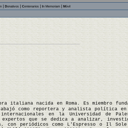
|
|
|
|
an
D
onativos
C
entenarios
I
n Memoriam
M
óvil
ora italiana nacida en Roma. Es miembro fund
rabajó como reportera y analista política en
 internacionales en la Universidad de Pal
 expertos que se dedica a analizar, investi
s, con periódicos como L'Espresso o Il Sole