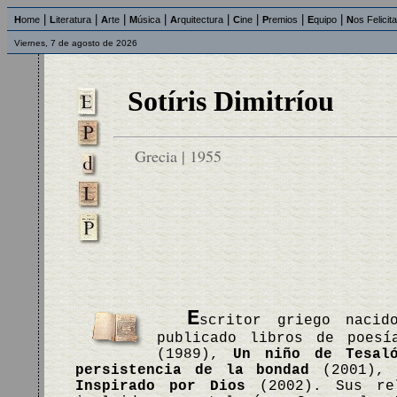
|
|
|
|
|
|
|
|
H
ome
L
iteratura
A
rte
M
úsica
A
rquitectura
C
ine
P
remios
E
quipo
N
os Felicit
Viernes, 7 de agosto de 2026
Sotíris Dimitríou
Grecia | 1955
E
scritor griego nacid
publicado libros de poes
(1989),
Un niño de Tesaló
persistencia de la bondad
(2001), 
Inspirado por Dios
(2002). Sus rel