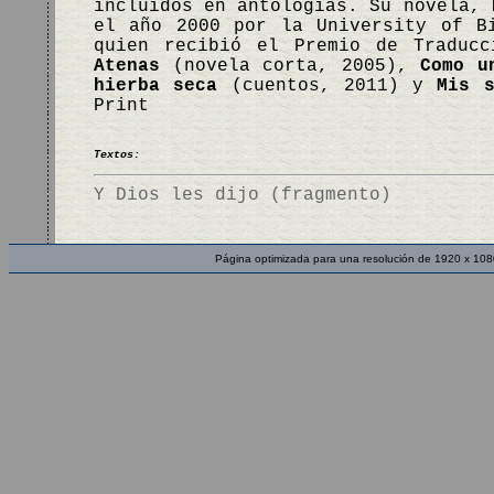
incluidos en antologías. Su novela,
el año 2000 por la University of B
quien recibió el Premio de Traduc
Atenas
(novela corta, 2005),
Como u
hierba seca
(cuentos, 2011) y
Mis s
Print
Textos:
Y Dios les dijo (fragmento)
Página optimizada para una resolución de 1920 x 108