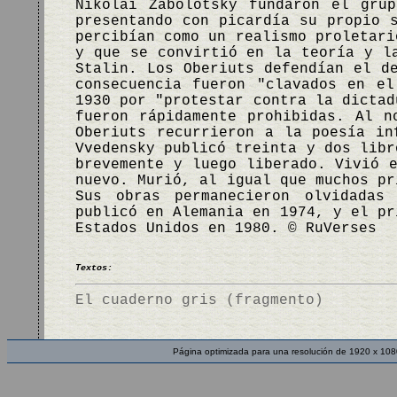
Nikolai Zabolotsky fundaron el gru
presentando con picardía su propio 
percibían como un realismo proletari
y que se convirtió en la teoría y l
Stalin. Los Oberiuts defendían el d
consecuencia fueron "clavados en e
1930 por "protestar contra la dictad
fueron rápidamente prohibidas. Al n
Oberiuts recurrieron a la poesía in
Vvedensky publicó treinta y dos libr
brevemente y luego liberado. Vivió 
nuevo. Murió, al igual que muchos pr
Sus obras permanecieron olvidadas
publicó en Alemania en 1974, y el pr
Estados Unidos en 1980. © RuVerses
Textos:
El cuaderno gris (fragmento)
Página optimizada para una resolución de 1920 x 108