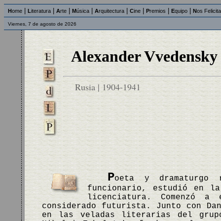
|
|
|
|
|
|
|
|
H
ome
L
iteratura
A
rte
M
úsica
A
rquitectura
C
ine
P
remios
E
quipo
N
os Felicit
Viernes, 7 de agosto de 2026
Alexander Vvedensky
Rusia | 1904-1941
P
oeta y dramaturgo 
funcionario, estudió en la
licenciatura. Comenzó a
considerado futurista. Junto con Da
en las veladas literarias del grup