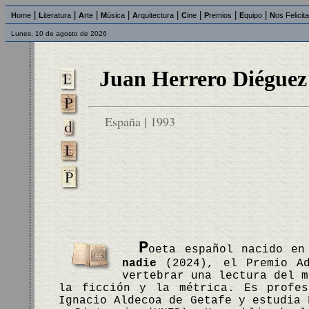
|
|
|
|
|
|
|
|
H
ome
L
iteratura
A
rte
M
úsica
A
rquitectura
C
ine
P
remios
E
quipo
N
os Felicit
Lunes, 10 de agosto de 2026
Juan Herrero Diéguez
España | 1993
P
oeta español nacido en
nadie
(2024), el Premio Ad
vertebrar una lectura del m
la ficción y la métrica. Es profes
Ignacio Aldecoa de Getafe y estudia 