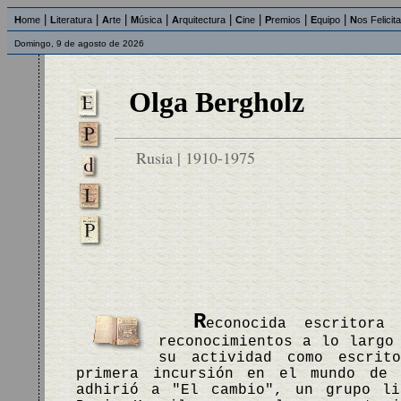
|
|
|
|
|
|
|
|
H
ome
L
iteratura
A
rte
M
úsica
A
rquitectura
C
ine
P
remios
E
quipo
N
os Felicit
Domingo, 9 de agosto de 2026
Olga Bergholz
Rusia | 1910-1975
R
econocida escritora
reconocimientos a lo largo
su actividad como escrit
primera incursión en el mundo de 
adhirió a "El cambio", un grupo li