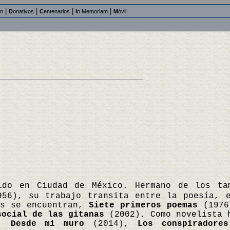
|
|
|
|
an
D
onativos
C
entenarios
I
n Memoriam
M
óvil
ido en Ciudad de México. Hermano de los ta
956), su trabajo transita entre la poesía, 
as se encuentran,
Siete primeros poemas
(197
social de las gitanas
(2002). Como novelista 
),
Desde mi muro
(2014),
Los conspiradore