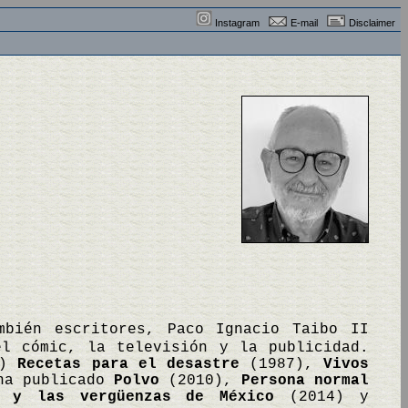
Instagram
E-mail
Disclaimer
mbién escritores, Paco Ignacio Taibo II
el cómic, la televisión y la publicidad.
6)
Recetas para el desastre
(1987),
Vivos
ha publicado
Polvo
(2010),
Persona normal
s y las vergüenzas de México
(2014) y