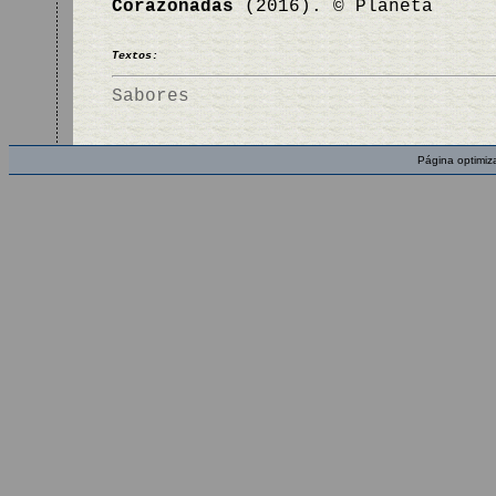
Corazonadas
(2016). © Planeta
Textos:
Sabores
Página optimiz