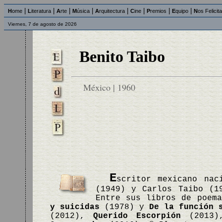
|
|
|
|
|
|
|
|
H
ome
L
iteratura
A
rte
M
úsica
A
rquitectura
C
ine
P
remios
E
quipo
N
os Felicit
Viernes, 7 de agosto de 2026
Benito Taibo
México | 1960
E
scritor mexicano nac
(1949) y Carlos Taibo (1
Entre sus libros de poem
y suicidas
(1978) y
De la función 
(2012),
Querido Escorpión
(2013