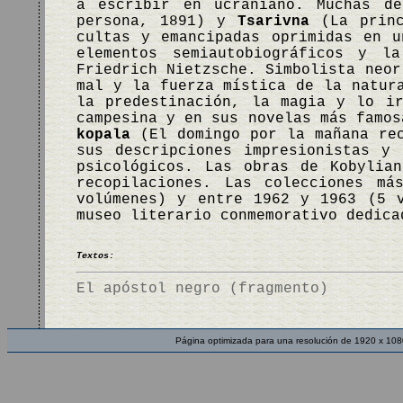
a escribir en ucraniano. Muchas d
persona, 1891) y
Tsarivna
(La princ
cultas y emancipadas oprimidas en u
elementos semiautobiográficos y l
Friedrich Nietzsche. Simbolista neor
mal y la fuerza mística de la natur
la predestinación, la magia y lo i
campesina y en sus novelas más famo
kopala
(El domingo por la mañana rec
sus descripciones impresionistas y
psicológicos. Las obras de Kobylia
recopilaciones. Las colecciones má
volúmenes) y entre 1962 y 1963 (5 
museo literario conmemorativo dedica
Textos:
El apóstol negro (fragmento)
Página optimizada para una resolución de 1920 x 108