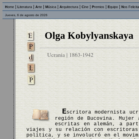
|
|
|
|
|
|
|
|
H
ome
L
iteratura
A
rte
M
úsica
A
rquitectura
C
ine
P
remios
E
quipo
N
os Felicit
Jueves, 6 de agosto de 2026
Olga Kobylyanskaya
Ucrania | 1863-1942
E
scritora modernista uc
región de Bucovina. Mujer 
escritas en alemán, a part
viajes y su relación con escritoras
política, y se involucró en el movim