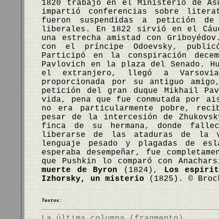
1820 trabajó en el Ministerio de As
impartió conferencias sobre liter
fueron suspendidas a petición de
liberales. En 1822 sirvió en el Cáu
una estrecha amistad con Griboyédov
con el príncipe Odoevsky, public
Participó en la conspiración dece
Pavlovich en la plaza del Senado. H
el extranjero, llegó a Varsovi
proporcionada por su antiguo amigo
petición del gran duque Mikhail Pa
vida, pena que fue conmutada por ai
no era particularmente pobre, reci
pesar de la intercesión de Zhukovs
finca de su hermana, donde falle
liberarse de las ataduras de la 
lenguaje pesado y plagadas de esl
esperaba desempeñar, fue completame
que Pushkin lo comparó con Anachar
muerte de Byron
(1824),
Los espíri
Izhorsky, un misterio
(1825). © Brock
Textos:
La última columna (fragmento)