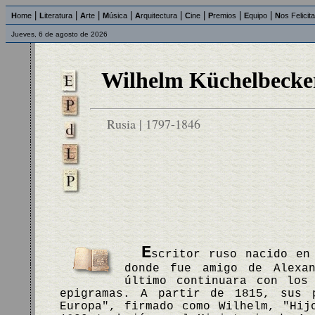
|
|
|
|
|
|
|
|
H
ome
L
iteratura
A
rte
M
úsica
A
rquitectura
C
ine
P
remios
E
quipo
N
os Felicit
Jueves, 6 de agosto de 2026
Wilhelm Küchelbecke
Rusia | 1797-1846
E
scritor ruso nacido en
donde fue amigo de Alexa
último continuara con los 
epigramas. A partir de 1815, sus 
Europa", firmado como Wilhelm, "Hij