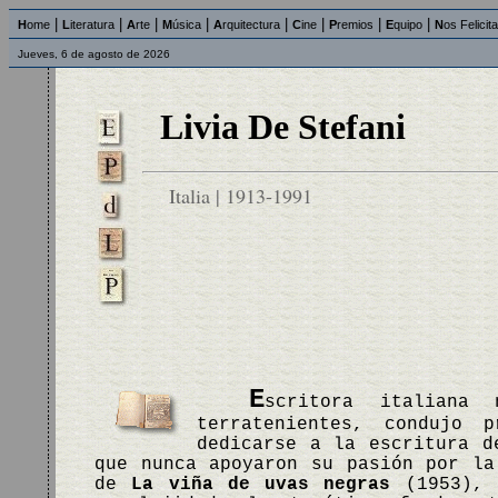
|
|
|
|
|
|
|
|
H
ome
L
iteratura
A
rte
M
úsica
A
rquitectura
C
ine
P
remios
E
quipo
N
os Felicit
Jueves, 6 de agosto de 2026
Livia De Stefani
Italia | 1913-1991
E
scritora italiana
terratenientes, condujo 
dedicarse a la escritura d
que nunca apoyaron su pasión por la
de
La viña de uvas negras
(1953), 