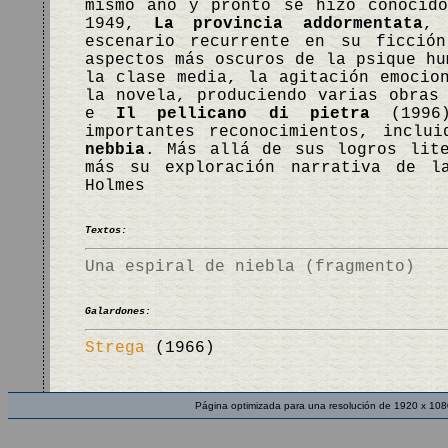
mismo año y pronto se hizo conocid
1949,
La provincia addormentata
, 
escenario recurrente en su ficció
aspectos más oscuros de la psique hu
la clase media, la agitación emocio
la novela, produciendo varias obras
e
Il pellicano di pietra
(1996)
importantes reconocimientos, inclu
nebbia
. Más allá de sus logros lite
más su exploración narrativa de l
Holmes
Textos:
Una espiral de niebla (fragmento)
Galardones:
Strega
(1966)
Página optimizada para una resolución de 1920 x 108