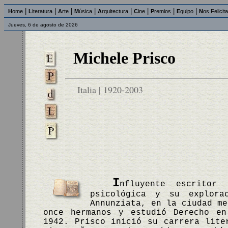
|
|
|
|
|
|
|
|
H
ome
L
iteratura
A
rte
M
úsica
A
rquitectura
C
ine
P
remios
E
quipo
N
os Felicit
Jueves, 6 de agosto de 2026
Michele Prisco
Italia | 1920-2003
I
nfluyente escritor
psicológica y su explora
Annunziata, en la ciudad me
once hermanos y estudió Derecho en
1942. Prisco inició su carrera lite