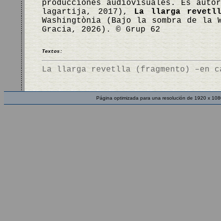
producciones audiovisuales. Es auto
lagartija, 2017),
La llarga revetl
Washingtònia (Bajo la sombra de la 
Gracia, 2026). © Grup 62
Textos:
La llarga revetlla (fragmento) –en c
Página optimizada para una resolución de 1920 x 108