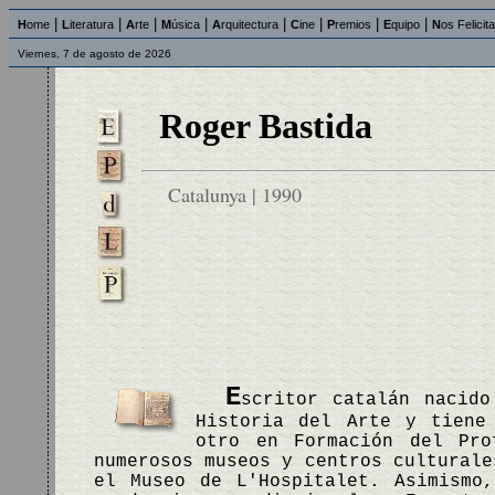
|
|
|
|
|
|
|
|
H
ome
L
iteratura
A
rte
M
úsica
A
rquitectura
C
ine
P
remios
E
quipo
N
os Felicit
Viernes, 7 de agosto de 2026
Roger Bastida
Catalunya | 1990
E
scritor catalán nacido
Historia del Arte y tiene
otro en Formación del Pro
numerosos museos y centros culturale
el Museo de L'Hospitalet. Asimismo