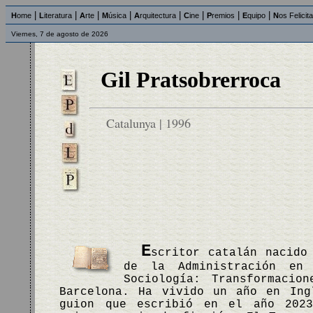
|
|
|
|
|
|
|
|
H
ome
L
iteratura
A
rte
M
úsica
A
rquitectura
C
ine
P
remios
E
quipo
N
os Felicit
Viernes, 7 de agosto de 2026
Gil Pratsobrerroca
Catalunya | 1996
E
scritor catalán nacido
de la Administración en
Sociología: Transformacio
Barcelona. Ha vivido un año en Ing
guion que escribió en el año 2023