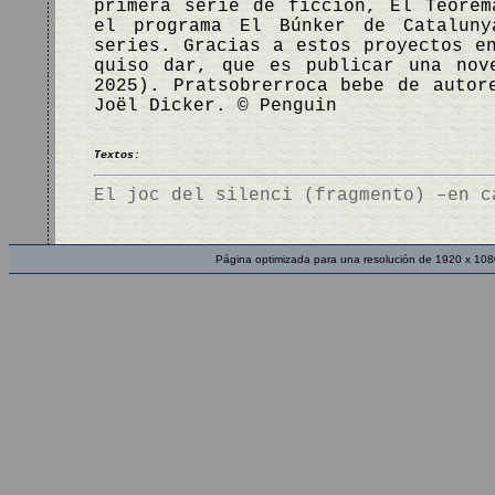
primera serie de ficción, El Teorem
el programa El Búnker de Cataluny
series. Gracias a estos proyectos e
quiso dar, que es publicar una no
2025). Pratsobrerroca bebe de autor
Joël Dicker. © Penguin
Textos:
El joc del silenci (fragmento) –en c
Página optimizada para una resolución de 1920 x 108