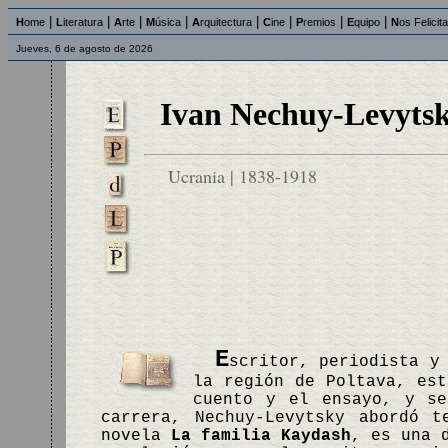
|
|
|
|
|
|
|
|
H
ome
L
iteratura
A
rte
M
úsica
A
rquitectura
C
ine
P
remios
E
quipo
N
os Felicit
Jueves, 6 de agosto de 2026
Ivan Nechuy-Levytsk
Ucrania | 1838-1918
E
scritor, periodista y
la región de Poltava, est
cuento y el ensayo, y se
carrera, Nechuy-Levytsky abordó 
novela
La familia Kaydash
, es una 