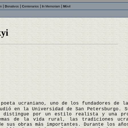
|
|
|
|
an
D
onativos
C
entenarios
I
n Memoriam
M
óvil
yi
 poeta ucraniano, uno de los fundadores de l
udió en la Universidad de San Petersburgo. S
 distingue por un estilo realista y una pr
temas de la vida rural, las tradiciones ucr
de sus obras más importantes. Durante los año