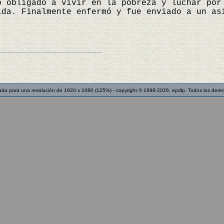
o obligado a vivir en la pobreza y luchar por
lda. Finalmente enfermó y fue enviado a un as
ada para una resolución de 1920 x 1080 (125%) - copyright © 1998-2026, epdlp. Todos los dere