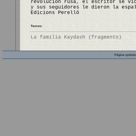
revolución rusa, el escritor se vi
y sus seguidores le dieron la espa
Edicions Perelló
Textos:
La familia Kaydash (fragmento)
Página optimiz