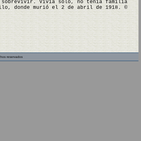
 sobrevivir. Vivía solo, no tenía familia
ilo, donde murió el 2 de abril de 1918. ©
chos reservados