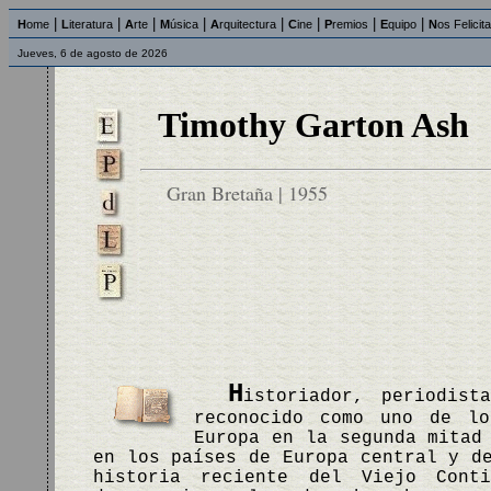
|
|
|
|
|
|
|
|
H
ome
L
iteratura
A
rte
M
úsica
A
rquitectura
C
ine
P
remios
E
quipo
N
os Felicit
Jueves, 6 de agosto de 2026
Timothy Garton Ash
Gran Bretaña | 1955
H
istoriador, periodist
reconocido como uno de lo
Europa en la segunda mitad
en los países de Europa central y d
historia reciente del Viejo Cont