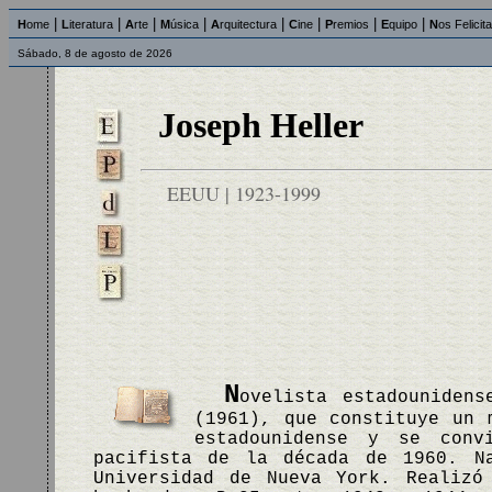
|
|
|
|
|
|
|
|
H
ome
L
iteratura
A
rte
M
úsica
A
rquitectura
C
ine
P
remios
E
quipo
N
os Felicit
Sábado, 8 de agosto de 2026
Joseph Heller
EEUU | 1923-1999
N
ovelista estadouniden
(1961), que constituye un 
estadounidense y se conv
pacifista de la década de 1960. N
Universidad de Nueva York. Realizó