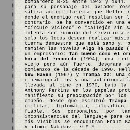
bombardero B-25 entre 1943 y 1944. 
para su personaje del aviador Yos
sátira antimilitarista que Heller
donde el enemigo real resultan ser l
contrario, se ha convertido en una 
“círculo vicioso” o “callejón sin s
intenta ser eximido del servicio ale
sólo los locos desean realizar misio
tierra demuestra que está sano y, 
también las novelas
Algo ha pasado
(1
un empresario;
Tan bueno como el or
hora del recuerdo
(1994), una cont
viejo pero aún fuerte, desgrana s
comienzos de la década de 1990. Hel
New Haven
(1967) y
Trampa 22: una 
cinematográficos y una autobiograf
llevada al cine en 1970, bajo la 
Anthony Perkins en los papeles pro
manifiesto su preocupación por los
empeño, desde que escribió
Trampa
(militar, diplomático, filosófico,
fiable. Sus personajes, por t
inconsistencias del lenguaje para s
más visibles se encuentran Franz K
Vladimir Nabokov. © M.E.