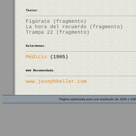
Textos:
Figúrate (fragmento)
La hora del recuerdo (fragmento)
Trampa 22 (fragmento)
Galardones:
Médicis
(1985)
Web Recomendada:
www.josephheller.com
Página optimizada para una resolución de 1920 x 108