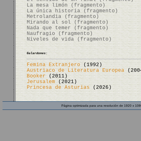
La mesa limón (fragmento)
La única historia (fragmento)
Metrolandia (fragmento)
Mirando al sol (fragmento)
Nada que temer (fragmento)
Naufragio (fragmento)
Niveles de vida (fragmento)
Galardones:
Femina Extranjero
(1992)
Austriaco de Literatura Europea
(200
Booker
(2011)
Jerusalem
(2021)
Princesa de Asturias
(2026)
Página optimizada para una resolución de 1920 x 108