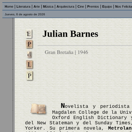
|
|
|
|
|
|
|
|
H
ome
L
iteratura
A
rte
M
úsica
A
rquitectura
C
ine
P
remios
E
quipo
N
os Felicit
Jueves, 6 de agosto de 2026
Julian Barnes
Gran Bretaña | 1946
N
ovelista y periodista
Magdalen College de la Univ
Oxford English Dictionary 
del New Stateman y del Sunday Times
Yorker. Su primera novela,
Metrolan