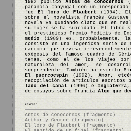
1982 publicó
Antes de conocernos
(1
paranoia conyugal con un inesperado
fue
El loro de Flaubert
(1984). El 
sobre el novelista francés Gustave
novela va quedando claro que en rea
su mujer se ha suicidado. El libro s
el prestigioso Premio Médicis de E
medio
(1989) es, probablemente, la
consiste en una ingeniosa serie de 
carcoma que revisa irreverentement
exégesis del famoso cuadro de Géri
temas, como el de los viajes por
naturaleza del amor, se desarro
sorprendente. También ha escrito
Mi
El puercoespín
(1992),
Amor, etcé
recopilación de artículos escritos 
lado del canal
(1996) e
Inglaterra,
de ensayos sobre Francia
Algo que de
Textos:
Antes de conocernos (fragmento)
Arthur y George (fragmento)
El loro de Flaubert (fragmento)
El sentido de un final (fragmento)