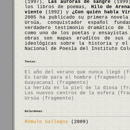
(1997),
Las auroras de sangre
(1999
los libros de poemas,
Hilo de Arena
viento
(1992) y
¿Con quién habla Vi
2005 ha publicado su primera novel
Ursúa, conquistador español fund
verdadero testimonio dramático de 
como uno de los poetas y ensayistas
obras son mapas eruditos de sus a
ideológicas sobre la historia y el
Nacional de Poesía del Instituto Co
Textos:
El año del verano que nunca llegó (f
Es tarde para el hombre (fragmento)
Guayacanal (fragmento)
La herida en la piel de la diosa (fr
Los nuevos centros de la esfera (fra
Ursúa (fragmento)
Galardones:
Rómulo Gallegos
(2009)