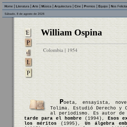
|
|
|
|
|
|
|
|
H
ome
L
iteratura
A
rte
M
úsica
A
rquitectura
C
ine
P
remios
E
quipo
N
os Felicit
Sábado, 8 de agosto de 2026
William Ospina
Colombia | 1954
P
oeta, ensayista, nov
Tolima. Estudió Derecho y 
al periodismo. Es autor de
tarde para el hombre
(1994),
Esos e
los méritos
(1995),
Un álgebra emb